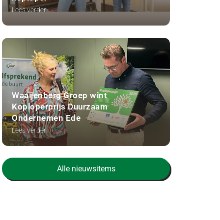
Lees verder
Waaijenberg Groep wint
Koploperprijs Duurzaam
Ondernemen Ede
Lees verder
Alle nieuwsitems