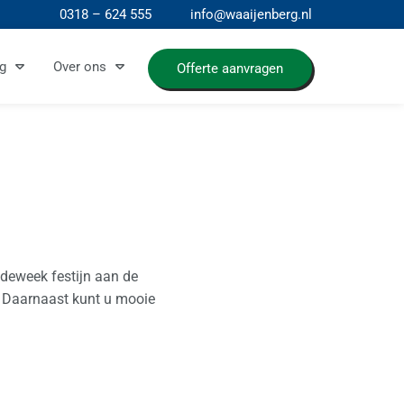
0318 – 624 555
info@waaijenberg.nl
g
Over ons
Offerte aanvragen
ideweek festijn aan de
. Daarnaast kunt u mooie