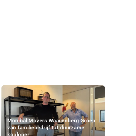
Mondial Movers Waaijenberg Groep:
van familiebedrijf tot duurzame
koploper