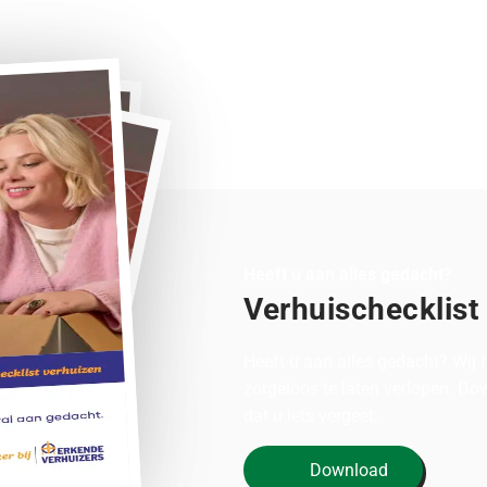
Heeft u aan alles gedacht?
Verhuischecklist
Heeft u aan alles gedacht? Wij
zorgeloos te laten verlopen. D
dat u iets vergeet.
Download