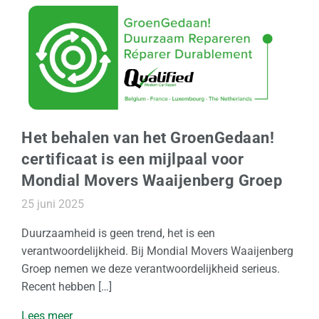
f
f
e
r
t
e
a
a
Het behalen van het GroenGedaan!
n
certificaat is een mijlpaal voor
v
Mondial Movers Waaijenberg Groep
r
25 juni 2025
a
g
Duurzaamheid is geen trend, het is een
e
verantwoordelijkheid. Bij Mondial Movers Waaijenberg
n
Groep nemen we deze verantwoordelijkheid serieus.
Recent hebben […]
Lees meer