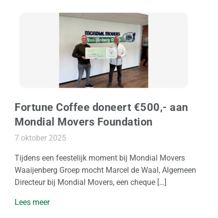
e
I
n
N
e
d
e
r
Fortune Coffee doneert €500,- aan
l
Mondial Movers Foundation
a
n
7 oktober 2025
d
Tijdens een feestelijk moment bij Mondial Movers
Waaijenberg Groep mocht Marcel de Waal, Algemeen
I
Directeur bij Mondial Movers, een cheque […]
n
t
Lees meer
e