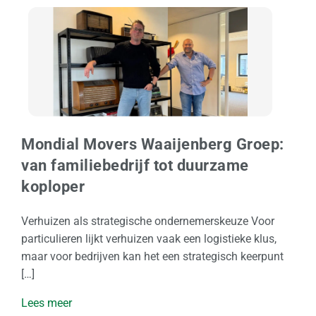
r
n
a
t
i
o
n
a
Mondial Movers Waaijenberg Groep:
a
van familiebedrijf tot duurzame
l
koploper
Z
a
Verhuizen als strategische ondernemerskeuze Voor
k
particulieren lijkt verhuizen vaak een logistieke klus,
e
maar voor bedrijven kan het een strategisch keerpunt
l
[…]
i
Lees meer
j