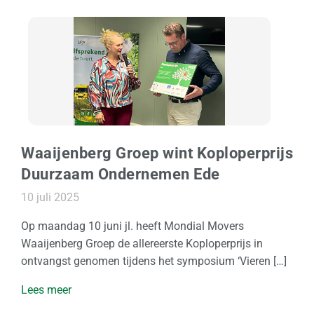
k
O
p
s
l
a
g
Waaijenberg Groep wint Koploperprijs
O
Duurzaam Ondernemen Ede
v
10 juli 2025
e
r
Op maandag 10 juni jl. heeft Mondial Movers
o
Waaijenberg Groep de allereerste Koploperprijs in
n
ontvangst genomen tijdens het symposium ‘Vieren […]
s
Lees meer
O