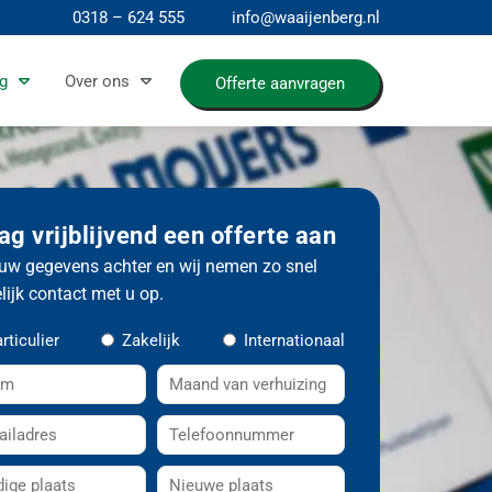
0318 – 624 555
info@waaijenberg.nl
g
Over ons
Offerte aanvragen
ag vrijblijvend een offerte aan
uw gegevens achter en wij nemen zo snel
ijk contact met u op.
rticulier
Zakelijk
Internationaal
M
a
T
a
e
n
N
l
d