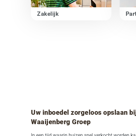
Zakelijk
Part
Uw inboedel zorgeloos opslaan bi
Waaijenberg Groep
In een tijd waarin huizen snel verkocht worden k