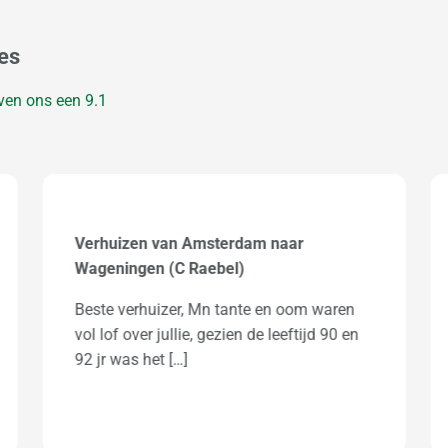
es
ven ons een
9.1
Verhuizing van mevrouw Santema
Even een reactie van mij over de
verhuizing vandaag 17sep. dus , van
mevrouw Santema van wageningen naar
de dupceksingel […]