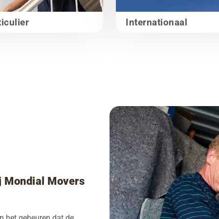
iculier
Internationaal
j Mondial Movers
an het gebeuren dat de