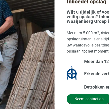
Inboedel opslag
Wilt u tijdelijk of 
veilig opslaan? Inb
Waaijenberg Groep b
Met ruim 5.000 m2, risic
opslagruimten is er alti
uw waardevolle bezittin
opslaan, tot het moment
Meer dan 125
Erkende ver
Betrokken e
Neem contact op