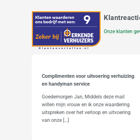
Klantreacti
Onze klanten ge
uizing
Verhuizen van Amsterdam naar
Wageningen (C Raebel)
il
Beste verhuizer, Mn tante en oom waren
ring
vol lof over jullie, gezien de leeftijd 90 en
ering
92 jr was het […]