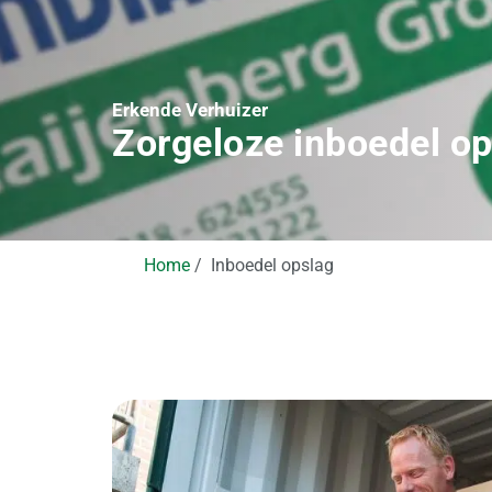
Erkende Verhuizer
Zorgeloze inboedel op
Home
Inboedel opslag