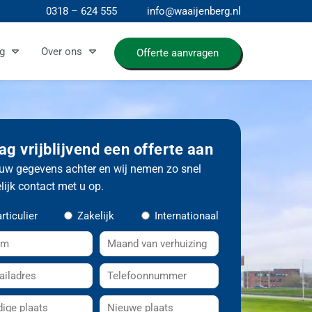
0318 – 624 555
info@waaijenberg.nl
g
Over ons
Offerte aanvragen
ag vrijblijvend een offerte aan
uw gegevens achter en wij nemen zo snel
ijk contact met u op.
rticulier
Zakelijk
Internationaal
M
a
T
a
e
n
N
l
d