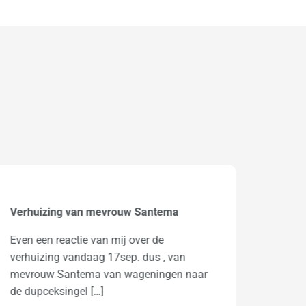
Klanttevredenheidsenquête (E V te
Bezem
VEGHEL)
Goedem
Was de eerste keer voor ons. Súper goed
komen 
gegaan, zéér goed en bekwaam personeel
was oo
die deden verhuizen. In 1 woord […]