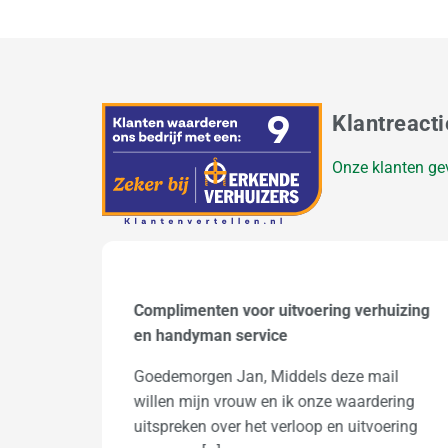
Klantreacti
Onze klanten ge
uizing
Verhuizen van Amsterdam naar
Wageningen (C Raebel)
il
Beste verhuizer, Mn tante en oom waren
ring
vol lof over jullie, gezien de leeftijd 90 en
ering
92 jr was het […]