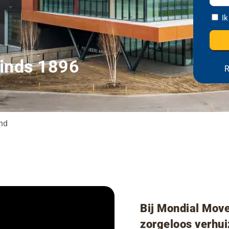
u
V
a
O
e
Ik
i
i
r
p
d
l
e
s
i
a
i
l
g
s
d
sinds 1896
a
t)
R
e
r
g
p
e
n
l
s
o
a
(
d
V
a
nd
e
i
t
r
g
s
e
?
i
s
t)
Bij Mondial Mov
zorgeloos verhu