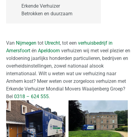
Erkende Verhuizer
O
Betrokken en duurzaam
f
f
e
r
Van
Nijmegen
tot
Utrecht
, tot een
verhuisbedrijf in
t
Amersfoort
én
Apeldoorn
verhuizen wij met veel plezier en
e
voldoening jaarlijks honderden particulieren, bedrijven en
a
overheidsinstellingen, zowel nationaal alsook
a
internationaal. Wilt u weten wat uw verhuizing naar
n
Arnhem kost? Meer weten over zorgeloos verhuizen met
v
Erkende Verhuizer Mondial Movers Waaijenberg Groep?
r
Bel
0318 – 624 555
.
a
g
e
n