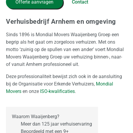
Offerte aanvragen
Contact
i
j
k
Verhuisbedrijf Arnhem en omgeving
O
Sinds 1896 is Mondial Movers Waaijenberg Groep een
p
begrip als het gaat om zorgeloos verhuizen. Met ons
s
motto ‘zuinig op de spullen van een ander’ voert Mondial
l
Movers Waaijenberg Groep uw verhuizing binnen-, naar-
a
of vanuit Arnhem professioneel uit.
g
Deze professionaliteit bewijst zich ook in de aansluiting
bij de Organisatie voor Erkende Verhuizers,
Mondial
O
Movers
en onze
ISO-kwalificaties
.
v
e
r
o
Waarom Waaijenberg?
n
Meer dan 125 jaar verhuiservaring
s
Beoordeeld met een 9+