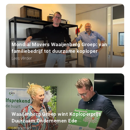
Mondial Movers Waaijenberg Groep: van
familiebedrijf tot duurzame koploper
Lees verder
Waaijenberg Groep wint Koploperprijs
Duurzaam Ondernemen Ede
Lees verder