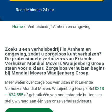
e
t
l
m
e
l
i
p
e
a
m
Reactie binnen 24 uur
r
a
n
l
r
e
g
e
a
g
a
i
n
n
r
t
s
a
a
Home
Verhuisbedrijf Arnhem en omgeving
o
t)
s
t
t
d
s
i
i
o
g
Zoekt u een verhuisbedrijf in Arnhem en
n
?
omgeving, zodat u zorgeloos kunt verhuizen?
a
De professionele verhuizers van Erkende
Verhuizer Mondial Movers Waaijenberg Groep
a
staan voor u klaar. Zorgeloos verhuizen begint
l
bij Mondial Movers Waaijenberg Groep.
Meer weten over zorgeloos verhuizen met Erkende
Z
Verhuizer Mondial Movers Waaijenberg Groep? Bel
0318
a
– 624 555
of gebruik één van onderstaande buttons en
k
stel uw vraag aan één van onze verhuisadviseurs.
e
l