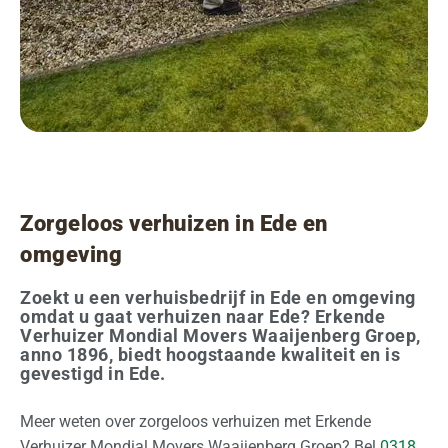
O
v
e
r
o
n
s
Zorgeloos verhuizen in Ede en
O
omgeving
f
f
Zoekt u een verhuisbedrijf in Ede en omgeving
e
omdat u gaat verhuizen naar Ede? Erkende
Verhuizer Mondial Movers Waaijenberg Groep,
r
anno 1896, biedt hoogstaande kwaliteit en is
t
gevestigd in Ede.
e
a
Meer weten over zorgeloos verhuizen met Erkende
a
Verhuizer Mondial Movers Waaijenberg Groep? Bel
0318