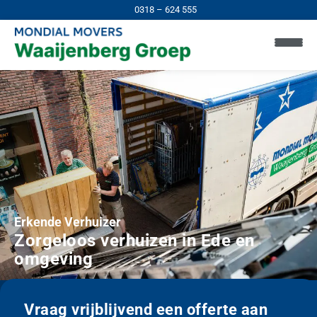
0318 – 624 555
Erkende Verhuizer
Zorgeloos verhuizen in Ede en
omgeving
Vraag vrijblijvend een offerte aan