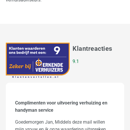
Klantreacties
9.1
Verhuizen van Amsterdam naar Wageningen (C
Raebel)
Beste verhuizer, Mn tante en oom waren vol lof
over jullie, gezien de leeftijd 90 en 92 jr was het