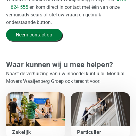
n
– 624 555
en kom direct in contact met één van onze
v
verhuisadviseurs of stel uw vraag en gebruik
r
onderstaande button.
a
g
Neem contact op
e
n
Waar kunnen wij u mee helpen?
Naast de verhuizing van uw inboedel kunt u bij Mondial
Movers Waaijenberg Groep ook terecht voor:
Zakelijk
Particulier