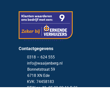
Contactgegevens
0318 – 624 555
info@waaijenberg.nl
Bonnetstraat 59
6718 XN
Ede
KVK: 74458183
BTW nr.: NL 85.99.09.11.B.01