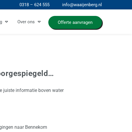
0318 – 624 555
info@waaijenberg.nl
g
Over ons
Offerte aanvragen
oorgespiegeld…
de juiste informatie boven water
e gingen naar Bennekom