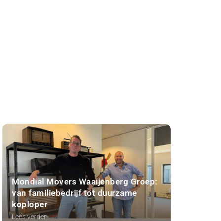
Mondial Movers Waaijenberg Groep:
van familiebedrijf tot duurzame
koploper
Lees verder