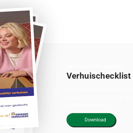
Heeft u aan alles gedacht?
Verhuischecklist
Heeft u aan alles gedacht? Wij
zorgeloos te laten verlopen. D
dat u iets vergeet.
Download