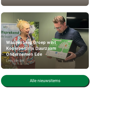
Waaijenberg Groep wint
Koploperprijs Duurzaam
Ondernemen Ede
Lees verder
Alle nieuwsitems