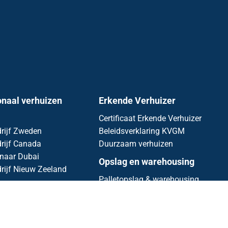
onaal verhuizen
Erkende Verhuizer
Certificaat Erkende Verhuizer
rijf Zweden
Beleidsverklaring KVGM
rijf Canada
Duurzaam verhuizen
 naar Dubai
Opslag en warehousing
rijf Nieuw Zeeland
Palletopslag & warehousing
Archiefopslag
Opslagfaciliteiten