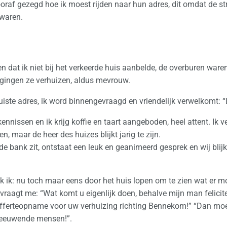
oraf gezegd hoe ik moest rijden naar hun adres, dit omdat de 
waren.
dat ik niet bij het verkeerde huis aanbelde, de overburen waren 
gingen ze verhuizen, aldus mevrouw.
iste adres, ik word binnengevraagd en vriendelijk verwelkomt: “L
kennissen en ik krijg koffie en taart aangeboden, heel attent. Ik 
, maar de heer des huizes blijkt jarig te zijn.
e bank zit, ontstaat een leuk en geanimeerd gesprek en wij blij
k ik: nu toch maar eens door het huis lopen om te zien wat er m
raagt me: “Wat komt u eigenlijk doen, behalve mijn man felicit
 offerteopname voor uw verhuizing richting Bennekom!” “Dan moet 
hreeuwende mensen!”.