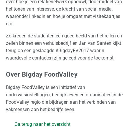
over hoe je een relatienetwerk opbouwt, door middel van
o
het tonen van interesse, de kracht van social media,
n
waaronder linkedIn en hoe je omgaat met visitekaartjes
a
etc.
a
l
Zo kregen de studenten een goed beeld van het reilen en
zeilen binnen een verhuisbedrijf en Jan van Santen kijkt
Z
terug op een geslaagde #BigdayFV2017 waarin
a
waardevolle contacten zijn gelegd voor de toekomst.
k
e
Over Bigday FoodValley
l
i
Bigday FoodValley is een initiatief van
j
onderwijsinstellingen, bedrijfsleven en organisaties in de
k
FoodValley regio die bijdragen aan het verbinden van
vakmensen aan het bedrijfsleven.
O
p
Ga terug naar het overzicht
s