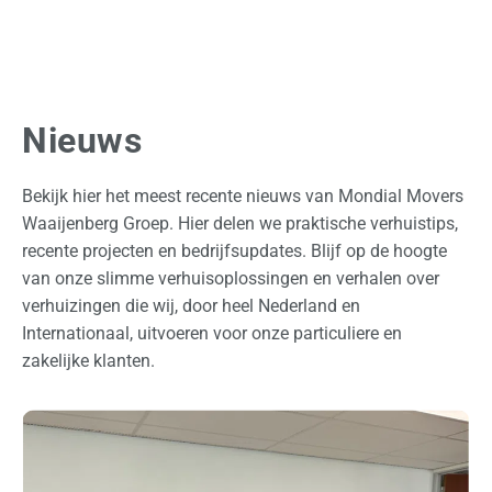
l
a
g
Nieuws
O
v
e
Bekijk hier het meest recente nieuws van Mondial Movers
r
Waaijenberg Groep. Hier delen we praktische verhuistips,
o
recente projecten en bedrijfsupdates. Blijf op de hoogte
n
van onze slimme verhuisoplossingen en verhalen over
s
verhuizingen die wij, door heel Nederland en
Internationaal, uitvoeren voor onze particuliere en
O
zakelijke klanten.
f
f
e
r
t