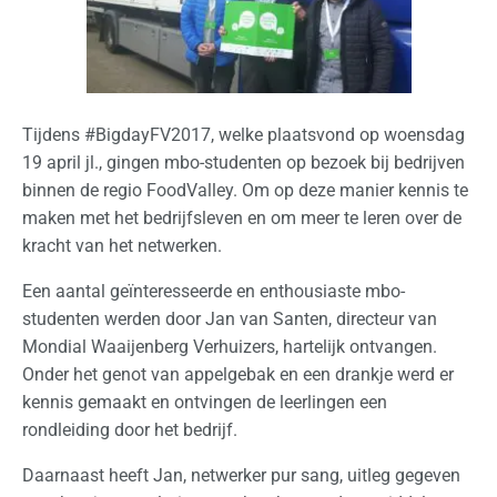
e
d
e
r
l
Tijdens #BigdayFV2017, welke plaatsvond op woensdag
a
19 april jl., gingen mbo-studenten op bezoek bij bedrijven
n
binnen de regio FoodValley. Om op deze manier kennis te
d
maken met het bedrijfsleven en om meer te leren over de
kracht van het netwerken.
I
Een aantal geïnteresseerde en enthousiaste mbo-
n
studenten werden door Jan van Santen, directeur van
t
Mondial Waaijenberg Verhuizers, hartelijk ontvangen.
e
Onder het genot van appelgebak en een drankje werd er
r
kennis gemaakt en ontvingen de leerlingen een
n
rondleiding door het bedrijf.
a
t
Daarnaast heeft Jan, netwerker pur sang, uitleg gegeven
i