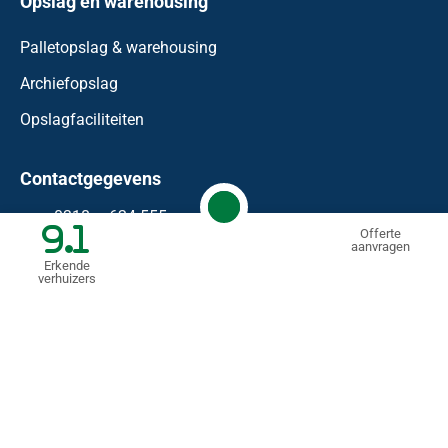
Opslag en warehousing
Palletopslag & warehousing
Archiefopslag
Opslagfaciliteiten
Contactgegevens
0318 – 624 555
9.1
Offerte
aanvragen
info@waaijenberg.nl
Erkende
verhuizers
Bonnetstraat 59
6718 XN
Ede
KVK: 74458183
BTW nr.: NL 85.99.09.11.B.01
© Mondial Waaijenberg Verhuizers
2026
Algemene voorwaarden