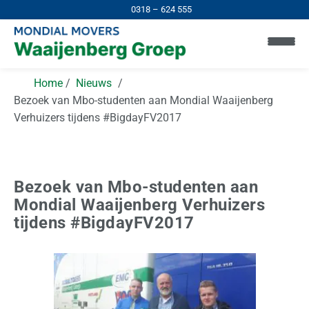
0318 – 624 555
Home
Nieuws
Bezoek van Mbo-studenten aan Mondial Waaijenberg
Verhuizers tijdens #BigdayFV2017
H
Bezoek van Mbo-studenten aan
o
Mondial Waaijenberg Verhuizers
m
tijdens #BigdayFV2017
e
I
n
N