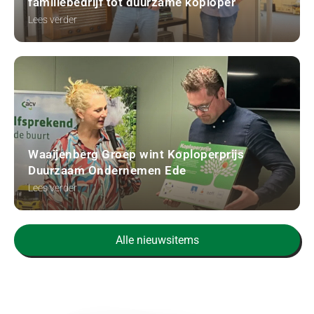
familiebedrijf tot duurzame koploper
Lees verder
Waaijenberg Groep wint Koploperprijs
Duurzaam Ondernemen Ede
Lees verder
Alle nieuwsitems