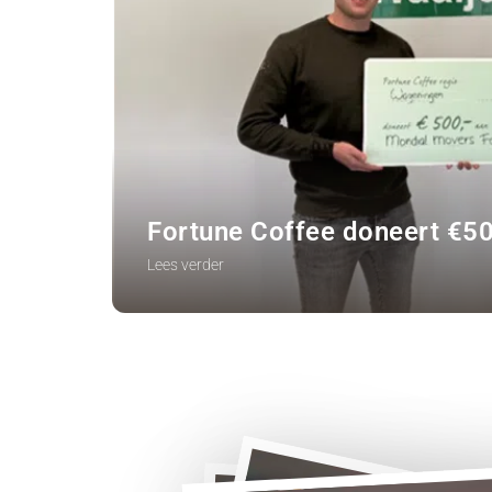
Fortune Coffee doneert €5
Lees verder