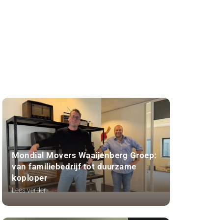
Mondial Movers Waaijenberg Groep:
van familiebedrijf tot duurzame
koploper
Lees verder