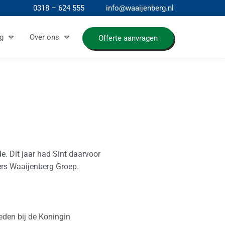
0318 – 624 555
info@waaijenberg.nl
g
Over ons
Offerte aanvragen
e. Dit jaar had Sint daarvoor
ers Waaijenberg Groep.
den bij de Koningin