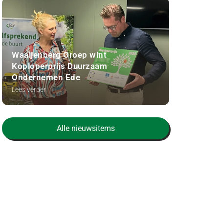
Waaijenberg Groep wint
Koploperprijs Duurzaam
Ondernemen Ede
Lees verder
Alle nieuwsitems