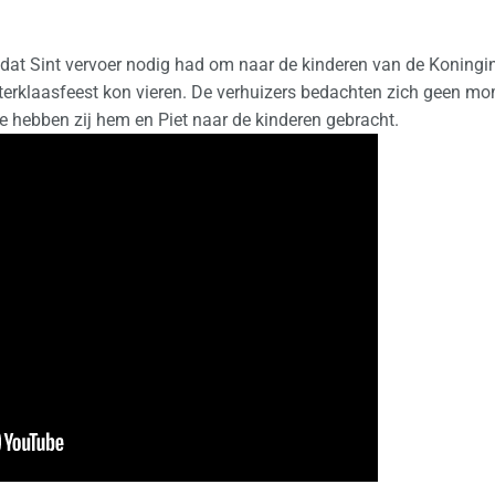
dat Sint vervoer nodig had om naar de kinderen van de Koningi
interklaasfeest kon vieren. De verhuizers bedachten zich geen 
de hebben zij hem en Piet naar de kinderen gebracht.