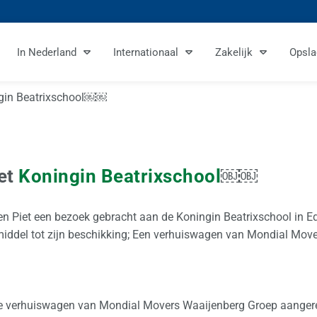
In Nederland
Internationaal
Zakelijk
Opsla
ngin Beatrixschool￼￼
iet
Koningin Beatrixschool
￼￼
en Piet een bezoek gebracht aan de Koningin Beatrixschool in Ed
rmiddel tot zijn beschikking; Een verhuiswagen van Mondial Mov
 verhuiswagen van Mondial Movers Waaijenberg Groep aangere