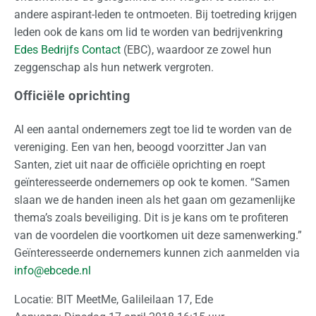
andere aspirant-leden te ontmoeten. Bij toetreding krijgen
o
leden ook de kans om lid te worden van bedrijvenkring
n
Edes Bedrijfs Contact
(EBC), waardoor ze zowel hun
a
zeggenschap als hun netwerk vergroten.
a
l
Officiële oprichting
Z
Al een aantal ondernemers zegt toe lid te worden van de
a
vereniging. Een van hen, beoogd voorzitter Jan van
k
Santen, ziet uit naar de officiële oprichting en roept
e
geïnteresseerde ondernemers op ook te komen. “Samen
l
slaan we de handen ineen als het gaan om gezamenlijke
i
thema’s zoals beveiliging. Dit is je kans om te profiteren
j
van de voordelen die voortkomen uit deze samenwerking.”
k
Geïnteresseerde ondernemers kunnen zich aanmelden via
info@ebcede.nl
O
p
Locatie: BIT MeetMe, Galileilaan 17, Ede
s