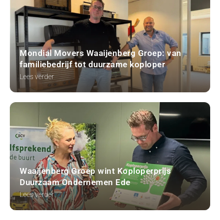
Mondial Movers Waaijenberg Groep: van
familiebedrijf tot duurzame koploper
Lees verder
Waaijenberg Groep wint Koploperprijs
Duurzaam Ondernemen Ede
Lees verder