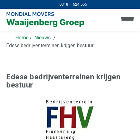
0318 – 624 555
Home
Nieuws
Edese bedrijventerreinen krijgen bestuur
Edese bedrijventerreinen krijgen
bestuur
H
o
m
e
I
n
N