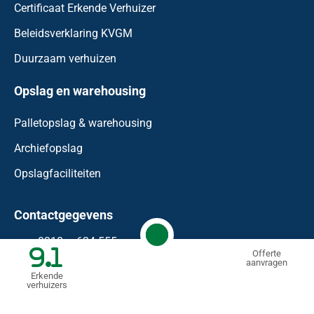
Certificaat Erkende Verhuizer
Beleidsverklaring KVGM
Duurzaam verhuizen
Opslag en warehousing
Palletopslag & warehousing
Archiefopslag
Opslagfaciliteiten
Contactgegevens
0318 – 624 555
9.1
Offerte
aanvragen
info@waaijenberg.nl
Erkende
verhuizers
Bonnetstraat 59
6718 XN
Ede