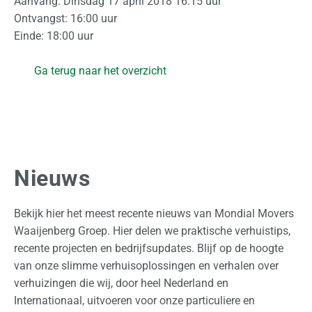
Aanvang: Dinsdag 17 april 2018 16:15 uur
l
Ontvangst: 16:00 uur
a
Einde: 18:00 uur
g
Ga terug naar het overzicht
O
v
e
r
o
Nieuws
n
s
Bekijk hier het meest recente nieuws van Mondial Movers
O
Waaijenberg Groep. Hier delen we praktische verhuistips,
f
recente projecten en bedrijfsupdates. Blijf op de hoogte
f
van onze slimme verhuisoplossingen en verhalen over
e
verhuizingen die wij, door heel Nederland en
r
Internationaal, uitvoeren voor onze particuliere en