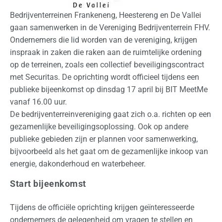
e
Bedrijventerreinen Frankeneng, Heestereng en De Vallei
d
gaan samenwerken in de Vereniging Bedrijventerrein FHV.
e
Ondernemers die lid worden van de vereniging, krijgen
r
inspraak in zaken die raken aan de ruimtelijke ordening
l
op de terreinen, zoals een collectief beveiligingscontract
a
met Securitas. De oprichting wordt officieel tijdens een
n
publieke bijeenkomst op dinsdag 17 april bij BIT MeetMe
d
vanaf 16.00 uur.
De bedrijventerreinvereniging gaat zich o.a. richten op een
I
gezamenlijke beveiligingsoplossing. Ook op andere
n
publieke gebieden zijn er plannen voor samenwerking,
t
bijvoorbeeld als het gaat om de gezamenlijke inkoop van
e
energie, dakonderhoud en waterbeheer.
r
Start bijeenkomst
n
a
Tijdens de officiële oprichting krijgen geïnteresseerde
t
ondernemers de gelegenheid om vragen te stellen en
i