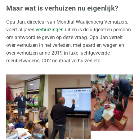
N
Maar wat is verhuizen nu eigenlijk?
e
Opa Jan, directeur van Mondial Waaijenberg Verhuizers,
d
voert al jaren
verhuizingen
uit en is de uitgelezen persoon
e
om antwoord te geven op deze vraag. Opa Jan vertelt
r
over verhuizen in het verleden, met paard en wagen en
l
over verhuizen anno 2019 in luxe luchtgeveerde
a
meubelwagens, CO2 neutraal verhuizen etc..
n
d
I
n
t
e
r
n
a
t