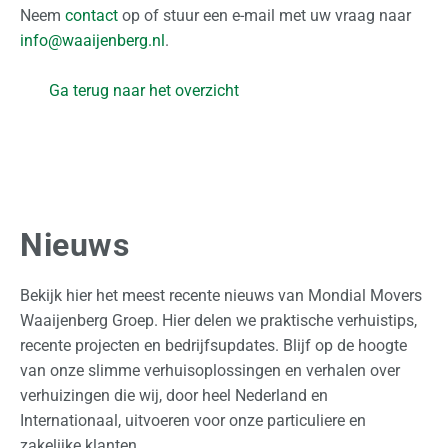
r
Neem
contact
op of stuur een e-mail met uw vraag naar
t
info@waaijenberg.nl
.
e
a
Ga terug naar het overzicht
a
n
v
r
a
g
Nieuws
e
n
Bekijk hier het meest recente nieuws van Mondial Movers
Waaijenberg Groep. Hier delen we praktische verhuistips,
recente projecten en bedrijfsupdates. Blijf op de hoogte
van onze slimme verhuisoplossingen en verhalen over
verhuizingen die wij, door heel Nederland en
Internationaal, uitvoeren voor onze particuliere en
zakelijke klanten.