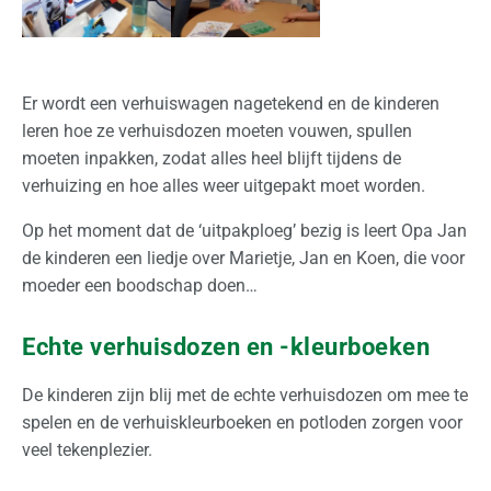
i
o
n
Er wordt een verhuiswagen nagetekend en de kinderen
a
leren hoe ze verhuisdozen moeten vouwen, spullen
a
moeten inpakken, zodat alles heel blijft tijdens de
l
verhuizing en hoe alles weer uitgepakt moet worden.
Z
Op het moment dat de ‘uitpakploeg’ bezig is leert Opa Jan
a
de kinderen een liedje over Marietje, Jan en Koen, die voor
k
moeder een boodschap doen…
e
l
Echte verhuisdozen en -kleurboeken
i
j
De kinderen zijn blij met de echte verhuisdozen om mee te
k
spelen en de verhuiskleurboeken en potloden zorgen voor
veel tekenplezier.
O
p