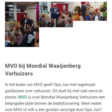
s
l
a
g
O
v
e
r
o
MVO bij Mondial Waaijenberg
n
Verhuizers
s
In het kader van MVO geeft Opa Jan met regelmaat
O
gastlessen over verhuizen. Dit doet hij met veel verve en
f
plezier.
MVO
is voor Mondial Waaijenberg Verhuizers een
f
belangrijke pijler binnen de bedrijfsvoering. Meer weten
e
over MVO of wilt u een gastles verzorgd door Opa Jan?