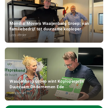
Mondial Movers Waaijenberg Groep: van
familiebedrijf tot duurzame koploper
Lees verder
Waaijenberg Groep wint Koploperprijs
Duurzaam Ondernemen Ede
Lees verder