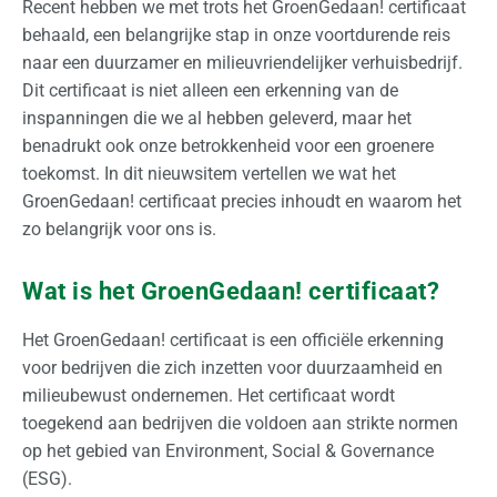
Recent hebben we met trots het GroenGedaan! certificaat
e
behaald, een belangrijke stap in onze voortdurende reis
naar een duurzamer en milieuvriendelijker verhuisbedrijf.
I
Dit certificaat is niet alleen een erkenning van de
n
inspanningen die we al hebben geleverd, maar het
N
benadrukt ook onze betrokkenheid voor een groenere
e
toekomst. In dit nieuwsitem vertellen we wat het
d
GroenGedaan! certificaat precies inhoudt en waarom het
e
zo belangrijk voor ons is.
r
l
Wat is het GroenGedaan! certificaat?
a
n
Het GroenGedaan! certificaat is een officiële erkenning
d
voor bedrijven die zich inzetten voor duurzaamheid en
milieubewust ondernemen. Het certificaat wordt
I
toegekend aan bedrijven die voldoen aan strikte normen
n
op het gebied van Environment, Social & Governance
t
(ESG).
e