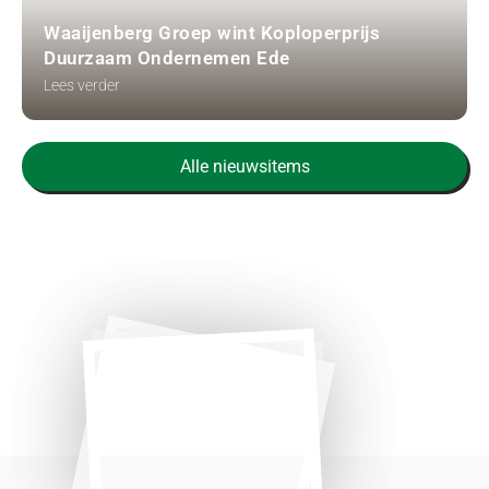
Waaijenberg Groep wint Koploperprijs
Duurzaam Ondernemen Ede
Lees verder
Alle nieuwsitems