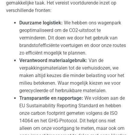
O
gemakkelijke taak. Het vereist voortdurende inzet op
f
verschillende fronten:
f
Duurzame logistiek:
We hebben ons wagenpark
e
geoptimaliseerd om de CO2-uitstoot te
r
verminderen. Dit doen we door het gebruik van
t
brandstofefficiënte voertuigen en door onze routes
e
zo efficiënt mogelijk te plannen.
a
Verantwoord materiaalgebruik:
Van de
a
verpakkingsmaterialen tot de verhuisdozen, we
n
maken altijd keuzes die minder belasting voor het
v
milieu betekenen. Waar mogelijk kiezen we voor
r
gerecycleerde of herbruikbare materialen.
a
Transparantie en rapportage:
We voldoen aan de
g
EU Sustainability Reporting Standard en hebben
e
onze carbon footprint gemeten volgens de ISO
n
14064 en het GHG-Protocol. Dit helpt ons niet
alleen om onze voortgang te meten, maar ook om