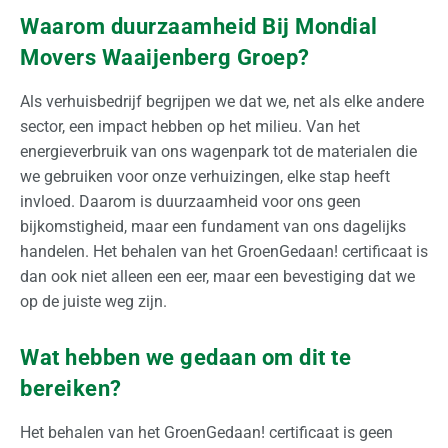
Waarom duurzaamheid Bij Mondial
k
Movers Waaijenberg Groep?
O
p
Als verhuisbedrijf begrijpen we dat we, net als elke andere
s
sector, een impact hebben op het milieu. Van het
l
energieverbruik van ons wagenpark tot de materialen die
a
we gebruiken voor onze verhuizingen, elke stap heeft
g
invloed. Daarom is duurzaamheid voor ons geen
bijkomstigheid, maar een fundament van ons dagelijks
O
handelen. Het behalen van het GroenGedaan! certificaat is
v
dan ook niet alleen een eer, maar een bevestiging dat we
e
op de juiste weg zijn.
r
o
Wat hebben we gedaan om dit te
n
bereiken?
s
Het behalen van het GroenGedaan! certificaat is geen