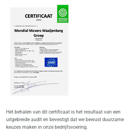
r
n
a
t
i
o
n
a
a
l
Z
a
k
Het behalen van dit certificaat is het resultaat van een
e
uitgebreide audit en bevestigt dat we bewust duurzame
l
keuzes maken in onze bedrijfsvoering.
i
j