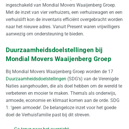
r
ingeschakeld van Mondial Movers Waaijenberg Groep.
t
Met de inzet van vier verhuizers, een verhuiswagen en een
e
verhuislift kon de inventaris efficiënt overgebracht worden
a
naar het nieuwe adres. Vanuit Present waren vrijwilligers
a
aanwezig om ondersteuning te bieden.
n
v
Duurzaamheidsdoelstellingen bij
r
Mondial Movers Waaijenberg Groep
a
g
Bij Mondial Movers Waaijenberg Groep worden de 17
e
Duurzaamheidsdoelstellingen
(SDG’s) van de Verenigde
n
Naties aangehouden, die als doel hebben om de wereld te
verbeteren en mooier te maken. Thema’s als onderwijs,
armoede, economie en klimaat komen aan de orde. SDG
1: ‘geen armoede’. De belangeloze inzet voor het goede
doel de Verhuisfamilie past bij dit streven.