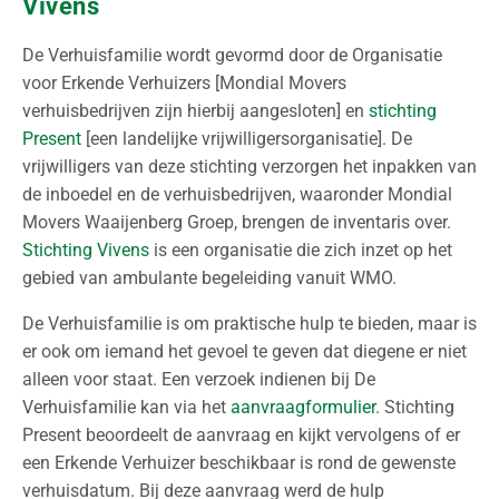
Vivens
p
s
De Verhuisfamilie wordt gevormd door de Organisatie
l
voor Erkende Verhuizers [Mondial Movers
a
verhuisbedrijven zijn hierbij aangesloten] en
stichting
g
Present
[een landelijke vrijwilligersorganisatie]. De
vrijwilligers van deze stichting verzorgen het inpakken van
O
de inboedel en de verhuisbedrijven, waaronder Mondial
v
Movers Waaijenberg Groep, brengen de inventaris over.
e
Stichting Vivens
is een organisatie die zich inzet op het
r
gebied van ambulante begeleiding vanuit WMO.
o
n
De Verhuisfamilie is om praktische hulp te bieden, maar is
s
er ook om iemand het gevoel te geven dat diegene er niet
alleen voor staat. Een verzoek indienen bij De
O
Verhuisfamilie kan via het
aanvraagformulier
. Stichting
f
Present beoordeelt de aanvraag en kijkt vervolgens of er
f
een Erkende Verhuizer beschikbaar is rond de gewenste
e
verhuisdatum. Bij deze aanvraag werd de hulp