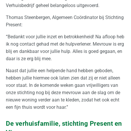
t
Verhuisbedrijf geheel belangeloos uitgevoerd.
i
o
Thomas Steenbergen, Algemeen Coördinator bij Stichting
n
Present:
a
“Bedankt voor jullie inzet en betrokkenheid! Na afloop heb
a
ik nog contact gehad met de hulpverlener. Mevrouw is erg
l
blij en dankbaar voor jullie hulp. Alles is goed gegaan, en
daar is ze erg blij mee.
Z
a
Naast dat jullie een helpende hand hebben geboden,
k
hebben jullie hiermee ook laten zien dat zij er niet alleen
e
voor staat. In de komende weken gaan vrijwilligers van
l
onze stichting nog bij deze mevrouw aan de slag om de
i
nieuwe woning verder aan te kleden, zodat het ook echt
j
een fijn thuis wordt voor haar.”
k
De verhuisfamilie, stichting Present en
O