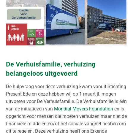
n
N
e
d
e
r
l
a
n
De Verhuisfamilie, verhuizing
d
belangeloos uitgevoerd
I
De hulpvraag voor deze verhuizing kwam vanuit Stichting
n
Present Ede en deze hebben wij op 1 maart jl. mogen
t
uitvoeren voor De Verhuisfamilie. De Verhuisfamilie is één
e
van de initiatieven van
Mondial Movers Foundation
en is
r
opgericht voor mensen die moeten verhuizen maar niet de
n
financiële middelen en/of het sociale vangnet hebben om
a
dit te regelen. Deze verhuizing heeft ons Erkende