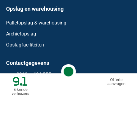
Opslag en warehousing
Palletopslag & warehousing
Archiefopslag
Opslagfaciliteiten
Contactgegevens
0318 – 624 555
9.1
Offerte
aanvragen
info@waaijenberg.nl
Erkende
verhuizers
Bonnetstraat 59
6718 XN
Ede
KVK: 74458183
BTW nr.: NL 85.99.09.11.B.01
© Mondial Waaijenberg Verhuizers
2026