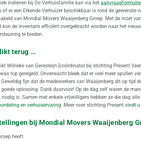
zoek indienen bij De Verhuisfamilie kan via het
aanvraagformulie
s of er een Erkende Verhuizer beschikbaar is rond de gewenste v
akeld van Mondial Movers Waaijenberg Groep. Met de inzet van v
t kon de inventaris efficiënt overgebracht worden naar het nieu
rsteuning te bieden.
likt terug …
kt Wilrieke van Geresteijn [coördinator bij stichting Present Ve
 was top geregeld. Onverwacht bleek dat er veel meer spullen v
. Geweldig fijn dat de medewerkers van Waaijenberg dit op tijd
n goede oplossing. Dank daarvoor! Op de dag zelf waren de mann
 nodig is. Samen met enkele vrijwilligers hebben ze die dag all
oordeling en verhuiservaring
. Meer over stichting Present
vindt u
ellingen bij Mondial Movers Waaijenberg G
roep heeft