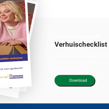
Heeft u aan alles gedacht?
Verhuischecklist
Heeft u aan alles gedacht? Wij
zorgeloos te laten verlopen. D
dat u iets vergeet.
Download