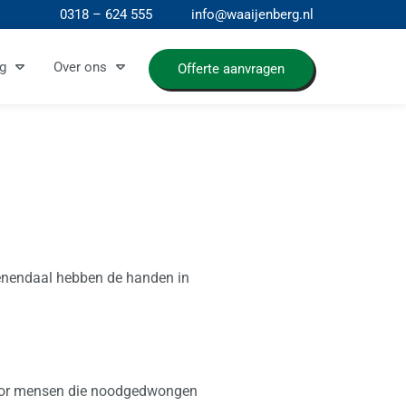
0318 – 624 555
info@waaijenberg.nl
g
Over ons
Offerte aanvragen
eenendaal hebben de handen in
voor mensen die noodgedwongen