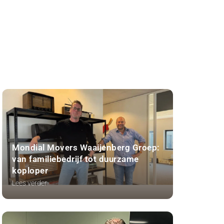
Mondial Movers Waaijenberg Groep:
van familiebedrijf tot duurzame
koploper
Lees verder