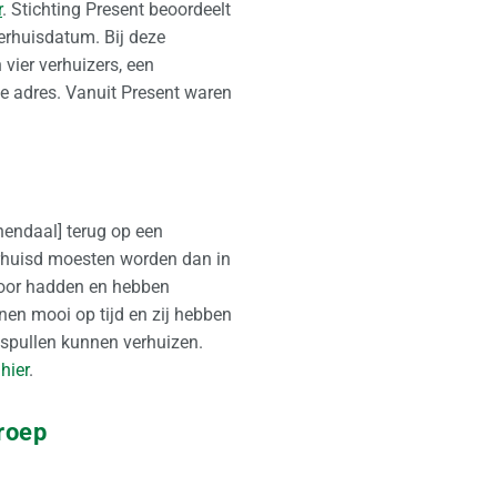
r
. Stichting Present beoordeelt
erhuisdatum. Bij deze
ier verhuizers, een
we adres. Vanuit Present waren
enendaal] terug op een
erhuisd moesten worden dan in
 door hadden en hebben
en mooi op tijd en zij hebben
e spullen kunnen verhuizen.
 hier
.
roep