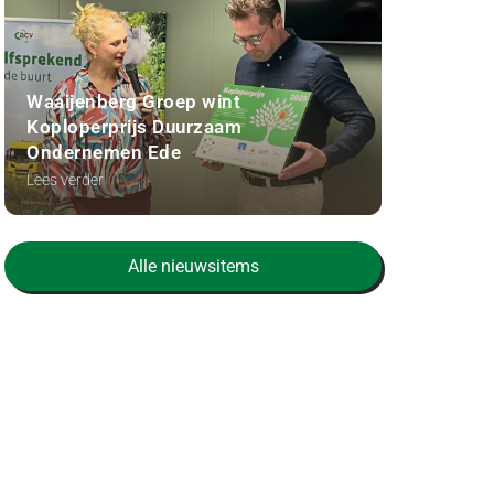
Waaijenberg Groep wint
Koploperprijs Duurzaam
Ondernemen Ede
Lees verder
Alle nieuwsitems