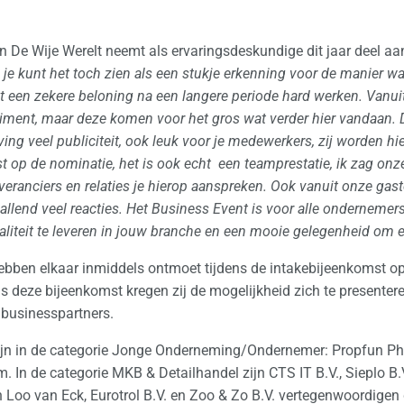
e Wije Werelt neemt als ervaringsdeskundige dit jaar deel aan
je kunt het toch zien als een stukje erkenning voor de manier wa
t een zekere beloning na een langere periode hard werken. Vanu
iment, maar deze komen voor het gros wat verder hier vandaan. D
eving veel publiciteit, ook leuk voor je medewerkers, zij worden 
t op de nominatie, het is ook echt een teamprestatie, ik zag onz
everanciers en relaties je hierop aanspreken. Ook vanuit onze gast
llend veel reacties. Het Business Event is voor alle onderneme
liteit te leveren in jouw branche en een mooie gelegenheid om el
ben elkaar inmiddels ontmoet tijdens de intakebijeenkomst op 
ns deze bijeenkomst kregen zij de mogelijkheid zich te presenter
 businesspartners.
jn in de categorie Jonge Onderneming/Ondernemer: Propfun Ph
m. In de categorie MKB & Detailhandel zijn CTS IT B.V., Sieplo B
 Loo van Eck, Eurotrol B.V. en Zoo & Zo B.V. vertegenwoordigen 