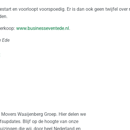
start en voorloopt voorspoedig. Er is dan ook geen twijfel over 
den.
verkoop:
www.businesseventede.nl
.
e Ede
t
l Movers Waaijenberg Groep. Hier delen we
ijfsupdates. Blijf op de hoogte van onze
izingen die wij, door heel Nederland en