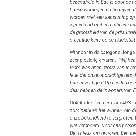
bekendheid in Ede is door de n
Edese woningen en bedrijven d
worden met een aansluiting op g
zijn erkend met een officiële 
de grootsheid van de prijsuitr
prachtige kans op een kickstart 
Winnaar in de categorie Jonge
zeer plezierig ervaren.
‘’Wij h
team was apen- trots! Van lever
leuk dat onze opdrachtgevers do
tuin bevestigen! Op een leuke 
daar hebben de inwoners van Ed
Ook André Overeem van 4PS is 
nominatie en het winnen van de
onze bekendheid te vergroten. 
wel veranderd. Voor ons persone
Dat is leuk om te horen. Een be