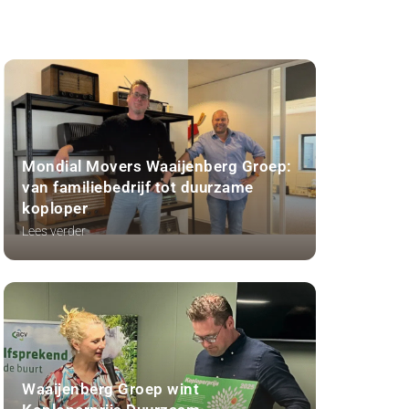
Mondial Movers Waaijenberg Groep:
van familiebedrijf tot duurzame
koploper
Lees verder
Waaijenberg Groep wint