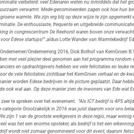
ominatie verbeterd: veel Edenaren weten nu inmiddels dat het g
uurzaam verwarmt. Mede-genomineerden zagen ook hoe hun bedr
roene warmte. We zijn erg blij op deze wijze te zijn opgemerkt e
nominatie. De enthousiaste, frequente en uitgebreide communicat
eiking in congrescentrum De Reehorst waren boven onze verwacht
voor Edese startups!’’
,aldus Lotte Wander van Warmtebedrijf Ed
 Ondernemer/Onderneming 2016, Dick Bothof van KernGroen B.V.
ebben met veel plezier deel genomen aan het programma rondom d
anciers en opdrachtgevers hebben we vele felicitaties en leuke re
or de vele felicitaties zichtbaar het KernGroen verhaal en de kw
manier worden Edese bedrijven in de picture geplaatst. Daar heb
e ook wat aan. Op deze manier zien de inwoners van Ede wat Ede 
zeer te spreken over het evenement.
‘’
Als ICT bedrijf is 4PS alti
 categorie Grootzakelijk in 2016 was juist daarom voor ons belan
We zijn 1 van de grootste werkgevers in deze regio, maar weini
el was het een enorme opsteker, als bedrijf is het een erkenning
drijf wordt niet zomaar genomineerd voor dit event, daarom felic