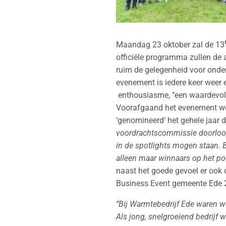
Maandag 23 oktober zal de 13
officiële programma zullen de
ruim de gelegenheid voor onde
evenement is iedere keer weer e
enthousiasme, ‘’een waardevoll
Voorafgaand het evenement worde
‘genomineerd’ het gehele jaar do
voordrachtscommissie doorloop
in de spotlights mogen staan. B
alleen maar winnaars op het p
naast het goede gevoel er ook 
Business Event gemeente Ede 
‘
’Bij Warmtebedrijf Ede waren w
Als jong, snelgroeiend bedrijf 