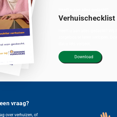
Heeft u aan alles gedacht?
Verhuischecklist
Heeft u aan alles gedacht? Wij
zorgeloos te laten verlopen. D
dat u iets vergeet.
Download
 een vraag?
ag over verhuizen, of