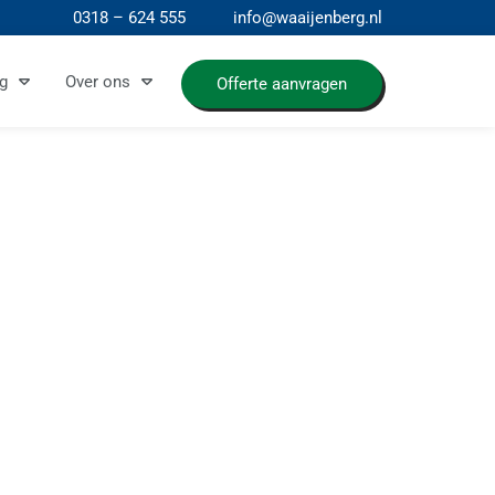
0318 – 624 555
info@waaijenberg.nl
g
Over ons
Offerte aanvragen