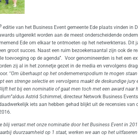
e
editie van het Business Event gemeente Ede plaats vinden in D
 awards uitgereikt worden aan de meest onderscheidende onderne
rnemend Ede om elkaar te ontmoeten op het netwerkterras.
Dit 
en groot succes. Naast een ruim bezoekersaantal zijn ook de rea
e toevoeging op de agenda’’. Voor genomineerden is het een ex
n zij al in het zonnetje gezet in de media en vervolgens dragen 
or. ‘
’Om überhaupt op het ondernemerspodium te mogen staan is
t een strenge selectie en vervolgens maakt de deskundige jury
lijft het bij een nominatie of gaat men toch met een award naar hu
odium
’’aldus Astrid Schimmel, directeur Network Business Event
daadwerkelijk iets aan hebben gehad blijkt uit de recensies va
2016.
e blij verrast met onze nominatie door het Business Event in 201
waarbij duurzaamheid op 1 staat, werken we aan op het uitfasere