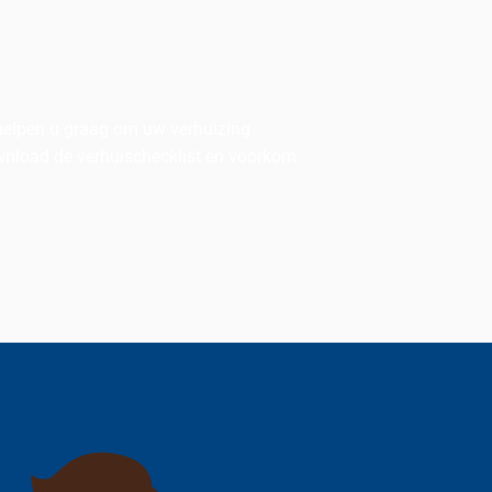
 helpen u graag om uw verhuizing
ownload de verhuischecklist en voorkom