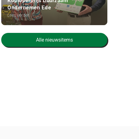
Koploperprijs Duurzaam
Ondernemen Ede
Lees verder
Alle nieuwsitems