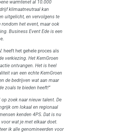
roene warmtenet al 10.000
ijf klimaatneutraal kan
n uitgelicht, en vervolgens te
ie rondom het event, maar ook
ing. Business Event Ede is een
e.
 heeft het gehele proces als
e verkiezing. Het KernGroen
actie ontvangen. Het is heel
aliteit van een echte KernGroen
ben de bedrijven wat aan maar
zoals te bieden heeft!’’
jd op zoek naar nieuw talent. De
grijk om lokaal en regionaal
g mensen kenden 4PS. Dat is nu
 voor wat je met elkaar doet.
iteer ik alle genomineerden voor