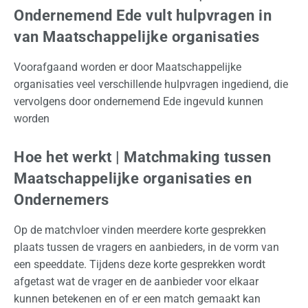
Ondernemend Ede vult hulpvragen in
p
s
van Maatschappelijke organisaties
l
a
Voorafgaand worden er door Maatschappelijke
g
organisaties veel verschillende hulpvragen ingediend, die
vervolgens door ondernemend Ede ingevuld kunnen
O
worden
v
e
Hoe het werkt | Matchmaking tussen
r
Maatschappelijke organisaties en
o
Ondernemers
n
s
Op de matchvloer vinden meerdere korte gesprekken
plaats tussen de vragers en aanbieders, in de vorm van
O
een speeddate. Tijdens deze korte gesprekken wordt
f
afgetast wat de vrager en de aanbieder voor elkaar
f
kunnen betekenen en of er een match gemaakt kan
e