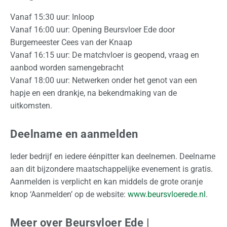
t
Vanaf 15:30 uur: Inloop
i
Vanaf 16:00 uur: Opening Beursvloer Ede door
o
Burgemeester Cees van der Knaap
n
Vanaf 16:15 uur: De matchvloer is geopend, vraag en
a
aanbod worden samengebracht
a
Vanaf 18:00 uur: Netwerken onder het genot van een
l
hapje en een drankje, na bekendmaking van de
uitkomsten.
Z
a
Deelname en aanmelden
k
e
Ieder bedrijf en iedere éénpitter kan deelnemen. Deelname
l
aan dit bijzondere maatschappelijke evenement is gratis.
i
Aanmelden is verplicht en kan middels de grote oranje
j
knop ‘Aanmelden’ op de website:
www.beursvloerede.nl
.
k
Meer over Beursvloer Ede |
O