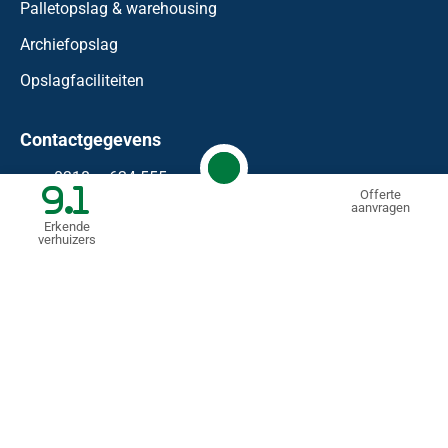
Palletopslag & warehousing
Archiefopslag
Opslagfaciliteiten
Contactgegevens
0318 – 624 555
9.1
Offerte
aanvragen
info@waaijenberg.nl
Erkende
verhuizers
Bonnetstraat 59
6718 XN
Ede
KVK: 74458183
BTW nr.: NL 85.99.09.11.B.01
© Mondial Waaijenberg Verhuizers
2026
Algemene voorwaarden
Privacyverklaring