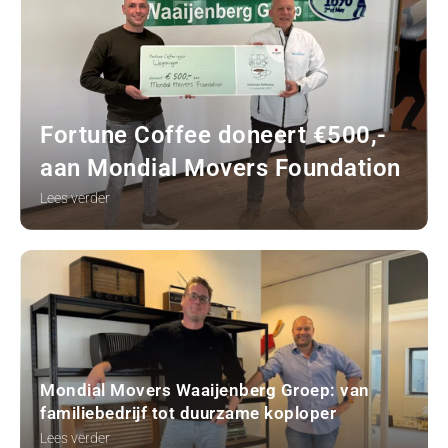
Fortune Coffee doneert €500,-
aan Mondial Movers Foundation
Lees verder
Mondial Movers Waaijenberg Groep: van
familiebedrijf tot duurzame koploper
Lees verder