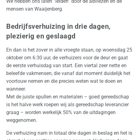
We hebben ons laten “leiden” door de adviezen en de
p
mensen van Waaijenberg.
s
l
Bedrijfsverhuizing in drie dagen,
a
plezierig en geslaagd
g
En dan is het zover in alle vroegte staan, op woensdag 25
O
oktober om 6:30 uur, de verhuizers voor de deur en gaat
v
de eerste verhuisdag van start. Een viertal zeer nette en
e
beleefde vakmensen, die vanaf dat moment duidelijk het
r
voortouw nemen en die precies weten wat te doen en
o
wanneer.
n
Met de juiste spullen en materialen – goed gereedschap
s
is het halve werk roepen wij als gereedschap leverancier
graag – worden werkelijk 50% van de uitdagingen
O
weggenomen.
f
f
De verhuizing nam in totaal drie dagen in beslag en het is