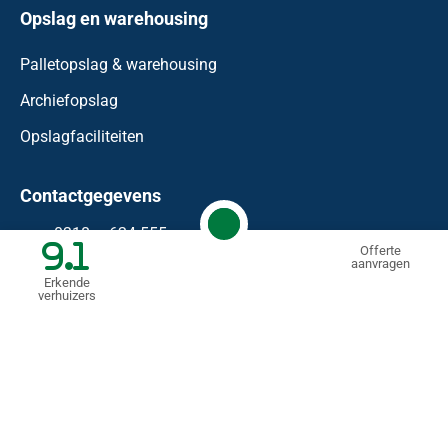
Opslag en warehousing
Palletopslag & warehousing
Archiefopslag
Opslagfaciliteiten
Contactgegevens
0318 – 624 555
9.1
Offerte
aanvragen
info@waaijenberg.nl
Erkende
verhuizers
Bonnetstraat 59
6718 XN
Ede
KVK: 74458183
BTW nr.: NL 85.99.09.11.B.01
© Mondial Waaijenberg Verhuizers
2026