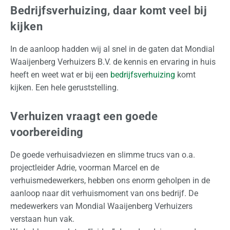
Bedrijfsverhuizing, daar komt veel bij
t
i
kijken
o
In de aanloop hadden wij al snel in de gaten dat Mondial
n
Waaijenberg Verhuizers B.V. de kennis en ervaring in huis
a
heeft en weet wat er bij een
bedrijfsverhuizing
komt
a
kijken. Een hele geruststelling.
l
Z
Verhuizen vraagt een goede
a
voorbereiding
k
e
De goede verhuisadviezen en slimme trucs van o.a.
l
projectleider Adrie, voorman Marcel en de
i
verhuismedewerkers, hebben ons enorm geholpen in de
j
aanloop naar dit verhuismoment van ons bedrijf. De
k
medewerkers van Mondial Waaijenberg Verhuizers
verstaan hun vak.
O