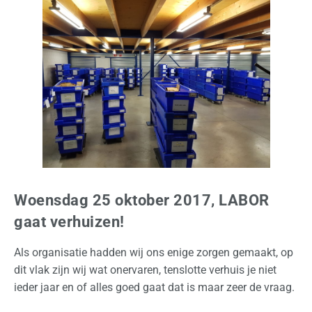
n
N
e
d
e
r
l
a
n
d
Woensdag 25 oktober 2017, LABOR
I
gaat verhuizen!
n
t
Als organisatie hadden wij ons enige zorgen gemaakt, op
e
dit vlak zijn wij wat onervaren, tenslotte verhuis je niet
r
ieder jaar en of alles goed gaat dat is maar zeer de vraag.
n
a