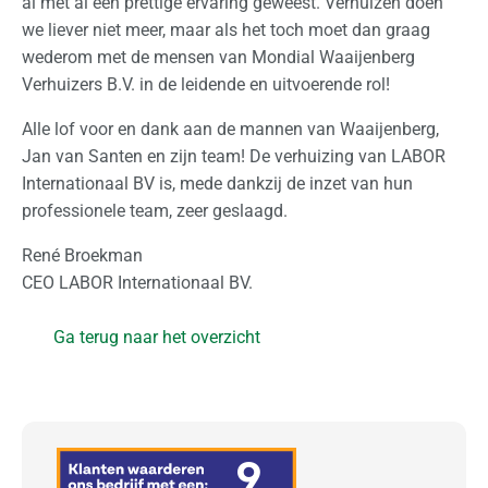
e
al met al een prettige ervaring geweest. Verhuizen doen
r
we liever niet meer, maar als het toch moet dan graag
t
wederom met de mensen van Mondial Waaijenberg
e
Verhuizers B.V. in de leidende en uitvoerende rol!
a
Alle lof voor en dank aan de mannen van Waaijenberg,
a
Jan van Santen en zijn team! De verhuizing van LABOR
n
Internationaal BV is, mede dankzij de inzet van hun
v
professionele team, zeer geslaagd.
r
a
René Broekman
g
CEO LABOR Internationaal BV.
e
n
Ga terug naar het overzicht