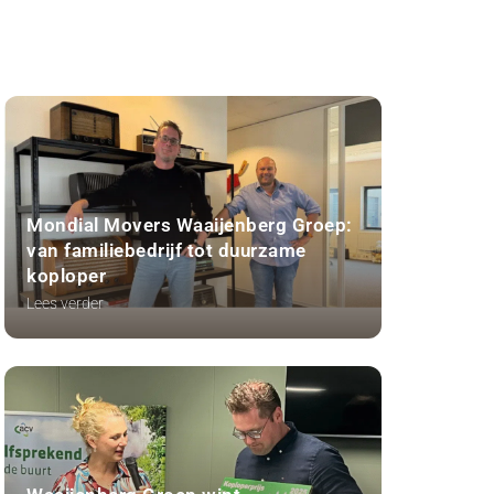
Mondial Movers Waaijenberg Groep:
van familiebedrijf tot duurzame
koploper
Lees verder