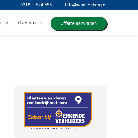
0318 – 624 555
info@waaijenberg.nl
g
Over ons
Offerte aanvragen