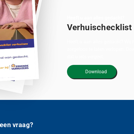
Heeft u aan alles gedacht?
Verhuischecklist
Heeft u aan alles gedacht? Wij
zorgeloos te laten verlopen. D
dat u iets vergeet.
Download
 een vraag?