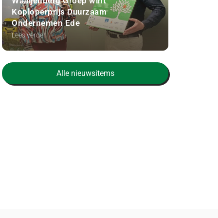
Waaijenberg Groep wint
Koploperprijs Duurzaam
Ondernemen Ede
Lees verder
Alle nieuwsitems