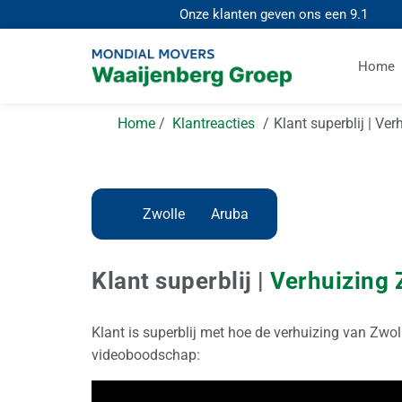
Onze klanten geven ons een
9.1
Home
Home
Klantreacties
Klant superblij | Ve
Zwolle
Aruba
Klant superblij |
Verhuizing 
Klant is superblij met hoe de verhuizing van Zwo
videoboodschap: