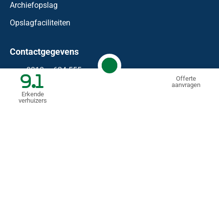
Archiefopslag
Opslagfaciliteiten
Contactgegevens
0318 – 624 555
9.1
Offerte
aanvragen
info@waaijenberg.nl
Erkende
verhuizers
Bonnetstraat 59
6718 XN
Ede
KVK: 74458183
BTW nr.: NL 85.99.09.11.B.01
© Mondial Waaijenberg Verhuizers
2026
Algemene voorwaarden
Privacyverklaring
Realisatie:
Doelbewust online marketing