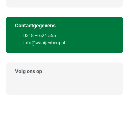
o
n
a
Contactgegevens
a
l
0318 – 624 555
info@waaijenberg.nl
Z
a
k
e
Volg ons op
l
i
j
k
O
p
s