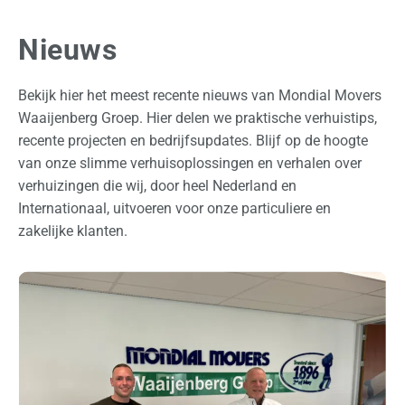
l
a
Nieuws
g
Bekijk hier het meest recente nieuws van Mondial Movers
O
Waaijenberg Groep. Hier delen we praktische verhuistips,
v
recente projecten en bedrijfsupdates. Blijf op de hoogte
e
van onze slimme verhuisoplossingen en verhalen over
r
verhuizingen die wij, door heel Nederland en
o
Internationaal, uitvoeren voor onze particuliere en
n
zakelijke klanten.
s
O
f
f
e
r
t