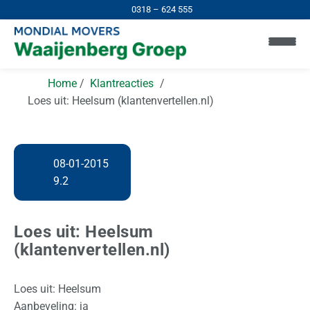
0318 – 624 555
Home
Klantreacties
Loes uit: Heelsum (klantenvertellen.nl)
08-01-2015
H
9.2
o
m
Loes uit: Heelsum
e
(klantenvertellen.nl)
I
n
Loes uit: Heelsum
N
Aanbeveling: ja