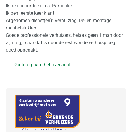
e
Ik heb beoordeeld als: Particulier
d
Ik ben: eerste keer klant
e
Afgenomen dienst(en): Verhuizing, De- en montage
r
meubelstukken
l
Goede professionele verhuizers, helaas geen 1 man door
a
zijn rug, maar dat is door de rest van de verhuisploeg
n
goed opgepakt.
d
Ga terug naar het overzicht
I
n
t
e
r
n
a
t
i