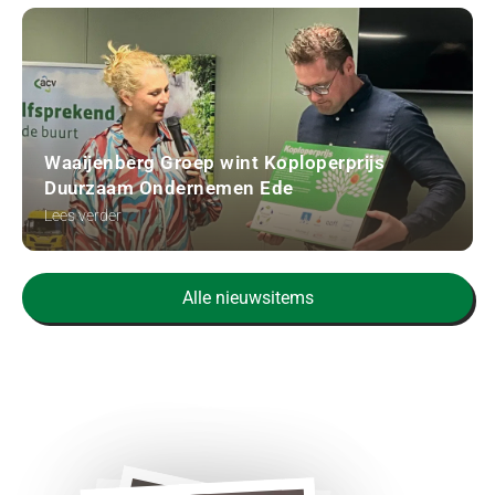
Waaijenberg Groep wint Koploperprijs
Duurzaam Ondernemen Ede
Lees verder
Alle nieuwsitems