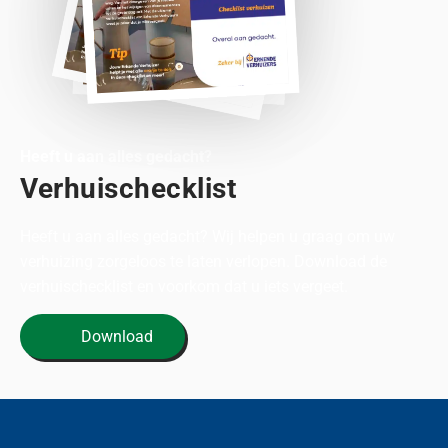
Heeft u aan alles gedacht?
Verhuischecklist
Heeft u aan alles gedacht? Wij helpen u graag om uw
verhuizing zorgeloos te laten verlopen. Download de
verhuischecklist en voorkom dat u iets vergeet.
Download