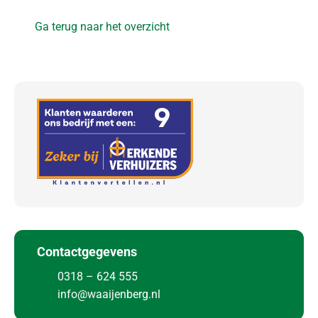
e
d
Ga terug naar het overzicht
e
r
l
a
n
d
I
n
t
e
r
Contactgegevens
n
a
0318 – 624 555
t
info@waaijenberg.nl
i