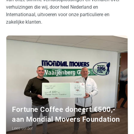
l
verhuizingen die wij, door heel Nederland en
a
Internationaal, uitvoeren voor onze particuliere en
g
zakelijke klanten.
O
v
e
r
o
n
s
O
f
f
Fortune Coffee doneert €500,-
e
aan Mondial Movers Foundation
r
Lees verder
t