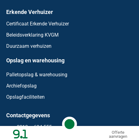
Erkende Verhuizer
Certificaat Erkende Verhuizer
Beleidsverklaring KVGM
Duurzaam verhuizen
Opslag en warehousing
Palletopslag & warehousing
Archiefopslag
Opslagfaciliteiten
Contactgegevens
0318 – 624 555
9.1
Offerte
aanvragen
info@waaijenberg.nl