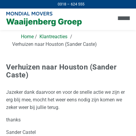
0318 – 624 555
Home
Klantreacties
Verhuizen naar Houston (Sander Caste)
Verhuizen naar Houston (Sander
Caste)
H
o
m
Jazeker dank daarvoor en voor de snelle actie we zijn er
e
erg blij mee, mocht het weer eens nodig zijn komen we
zeker weer bij jullie terug.
I
thanks
n
N
Sander Castel