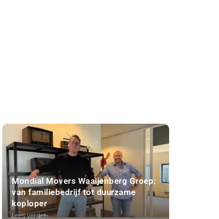
Mondial Movers Waaijenberg Groep:
van familiebedrijf tot duurzame
koploper
Lees verder