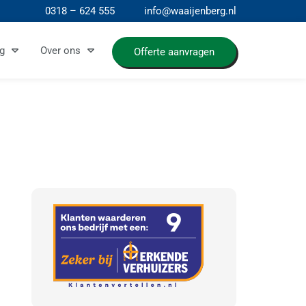
0318 – 624 555
info@waaijenberg.nl
g
Over ons
Offerte aanvragen