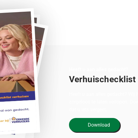
Heeft u aan alles gedacht?
Verhuischecklist
Heeft u aan alles gedacht? Wij
zorgeloos te laten verlopen. D
dat u iets vergeet.
Download