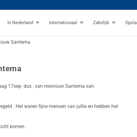
In Nederland
Internationaal
Zakelijk
Opsla
vrouw Santema
antema
ndaag 17sep. dus , van mevrouw Santema van
regeld . Het waren fijne mensen van jullie en hebben het
mocht komen .