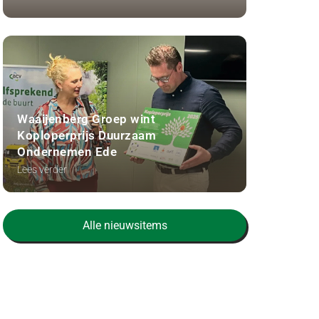
Waaijenberg Groep wint
Koploperprijs Duurzaam
Ondernemen Ede
Lees verder
Alle nieuwsitems