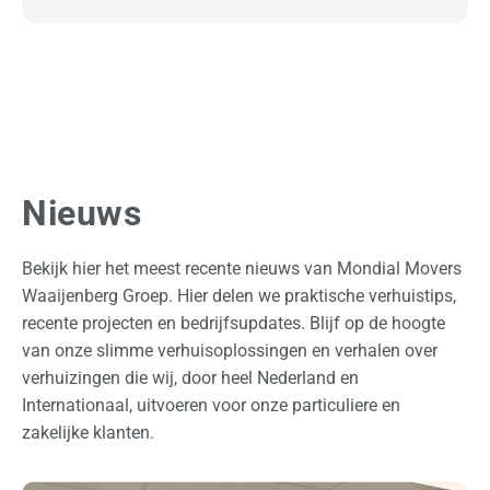
l
a
g
O
v
e
Nieuws
r
o
Bekijk hier het meest recente nieuws van Mondial Movers
n
Waaijenberg Groep. Hier delen we praktische verhuistips,
s
recente projecten en bedrijfsupdates. Blijf op de hoogte
van onze slimme verhuisoplossingen en verhalen over
O
verhuizingen die wij, door heel Nederland en
f
Internationaal, uitvoeren voor onze particuliere en
f
zakelijke klanten.
e
r