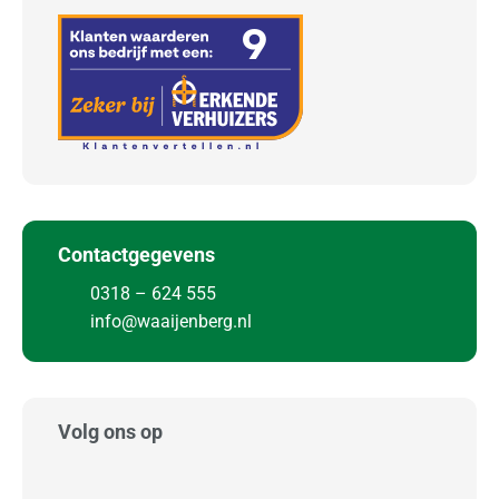
o
n
a
a
l
Z
a
k
Contactgegevens
e
0318 – 624 555
l
info@waaijenberg.nl
i
j
k
Volg ons op
O
p
s