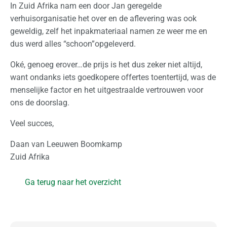
In Zuid Afrika nam een door Jan geregelde
e
verhuisorganisatie het over en de aflevering was ook
d
geweldig, zelf het inpakmateriaal namen ze weer me en
e
dus werd alles “schoon”opgeleverd.
r
l
Oké, genoeg erover…de prijs is het dus zeker niet altijd,
a
want ondanks iets goedkopere offertes toentertijd, was de
n
menselijke factor en het uitgestraalde vertrouwen voor
d
ons de doorslag.
I
Veel succes,
n
Daan van Leeuwen Boomkamp
t
Zuid Afrika
e
r
Ga terug naar het overzicht
n
a
t
i