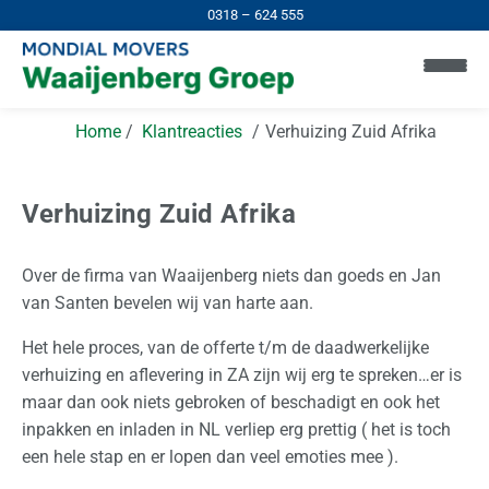
0318 – 624 555
Home
Klantreacties
Verhuizing Zuid Afrika
Verhuizing Zuid Afrika
Over de firma van Waaijenberg niets dan goeds en Jan
H
van Santen bevelen wij van harte aan.
o
m
Het hele proces, van de offerte t/m de daadwerkelijke
e
verhuizing en aflevering in ZA zijn wij erg te spreken…er is
maar dan ook niets gebroken of beschadigt en ook het
I
inpakken en inladen in NL verliep erg prettig ( het is toch
n
een hele stap en er lopen dan veel emoties mee ).
N