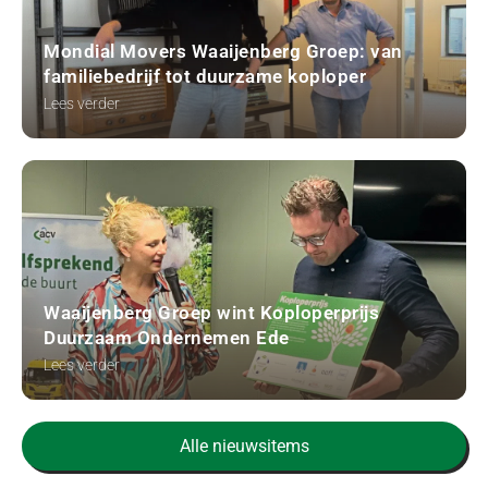
Mondial Movers Waaijenberg Groep: van
familiebedrijf tot duurzame koploper
Lees verder
Waaijenberg Groep wint Koploperprijs
Duurzaam Ondernemen Ede
Lees verder
Alle nieuwsitems