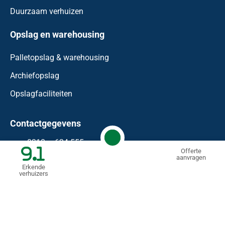
Duurzaam verhuizen
Opslag en warehousing
Palletopslag & warehousing
Archiefopslag
Opslagfaciliteiten
Contactgegevens
0318 – 624 555
9.1
Offerte
aanvragen
info@waaijenberg.nl
Erkende
verhuizers
Bonnetstraat 59
6718 XN
Ede
KVK: 74458183
BTW nr.: NL 85.99.09.11.B.01