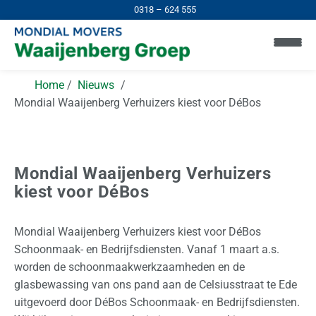
0318 – 624 555
Home
Nieuws
Mondial Waaijenberg Verhuizers kiest voor DéBos
Mondial Waaijenberg Verhuizers
H
kiest voor DéBos
o
m
Mondial Waaijenberg Verhuizers kiest voor DéBos
e
Schoonmaak- en Bedrijfsdiensten. Vanaf 1 maart a.s.
worden de schoonmaakwerkzaamheden en de
I
glasbewassing van ons pand aan de Celsiusstraat te Ede
n
uitgevoerd door DéBos Schoonmaak- en Bedrijfsdiensten.
N