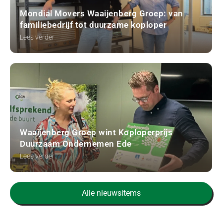
Mondial Movers Waaijenberg Groep: van
familiebedrijf tot duurzame koploper
Lees verder
Waaijenberg Groep wint Koploperprijs
Duurzaam Ondernemen Ede
Lees verder
Alle nieuwsitems