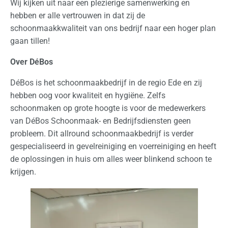
Wij kijken uit naar een plezierige samenwerking en
e
hebben er alle vertrouwen in dat zij de
d
schoonmaakkwaliteit van ons bedrijf naar een hoger plan
e
gaan tillen!
r
l
Over DéBos
a
DéBos is het schoonmaakbedrijf in de regio Ede en zij
n
hebben oog voor kwaliteit en hygiëne. Zelfs
d
schoonmaken op grote hoogte is voor de medewerkers
van DéBos Schoonmaak- en Bedrijfsdiensten geen
I
probleem. Dit allround schoonmaakbedrijf is verder
n
gespecialiseerd in gevelreiniging en voerreiniging en heeft
t
de oplossingen in huis om alles weer blinkend schoon te
e
krijgen.
r
n
a
t
i