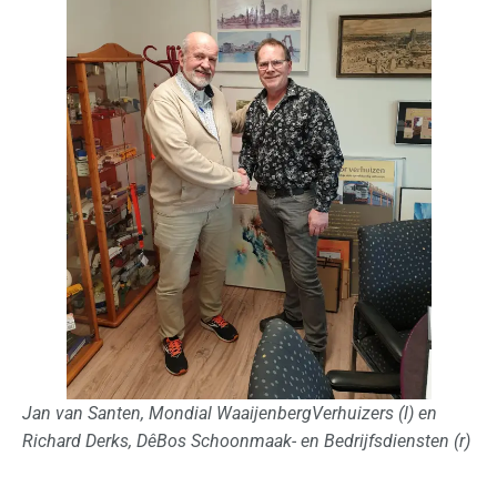
o
n
a
a
l
Z
a
k
e
l
i
j
k
Jan van Santen, Mondial WaaijenbergVerhuizers (l) en
O
Richard Derks, DêBos Schoonmaak- en Bedrijfsdiensten (r)
p
s