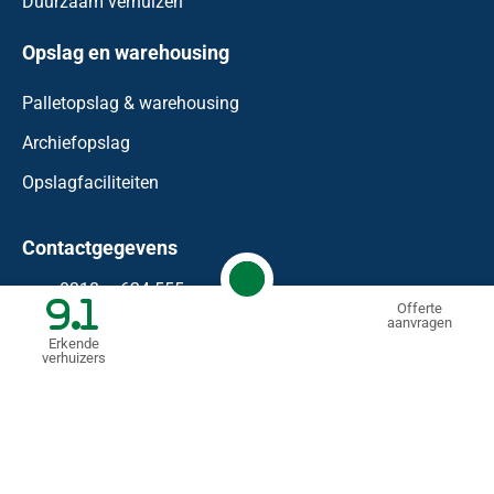
Duurzaam verhuizen
Opslag en warehousing
Palletopslag & warehousing
Archiefopslag
Opslagfaciliteiten
Contactgegevens
0318 – 624 555
9.1
Offerte
aanvragen
info@waaijenberg.nl
Erkende
verhuizers
Bonnetstraat 59
6718 XN
Ede
KVK: 74458183
BTW nr.: NL 85.99.09.11.B.01