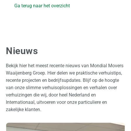
Ga terug naar het overzicht
l
a
g
O
v
Nieuws
e
r
o
Bekijk hier het meest recente nieuws van Mondial Movers
n
Waaijenberg Groep. Hier delen we praktische verhuistips,
s
recente projecten en bedrijfsupdates. Blijf op de hoogte
van onze slimme verhuisoplossingen en verhalen over
O
verhuizingen die wij, door heel Nederland en
f
Internationaal, uitvoeren voor onze particuliere en
f
zakelijke klanten.
e
r
t