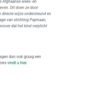
de Afghaanse
wees- en
leven.
Dit doen ze door
n directe wijze ondersteund en
rage van stichting Paymaan,
nover dat het kind verplicht
dragen dan ook graag een
izers
vindt u hier
.