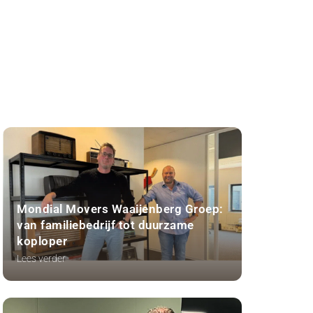
Mondial Movers Waaijenberg Groep:
van familiebedrijf tot duurzame
koploper
Lees verder