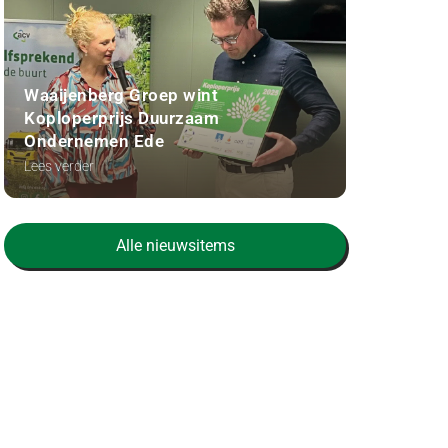
Waaijenberg Groep wint
Koploperprijs Duurzaam
Ondernemen Ede
Lees verder
Alle nieuwsitems