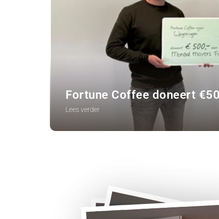
Fortune Coffee doneert €5
Lees verder