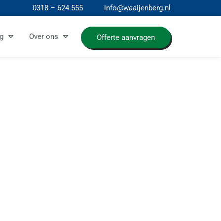
0318 – 624 555
info@waaijenberg.nl
g
Over ons
Offerte aanvragen