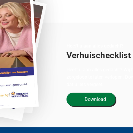
Heeft u aan alles gedacht?
Verhuischecklist
Heeft u aan alles gedacht? Wij
zorgeloos te laten verlopen. D
dat u iets vergeet.
Download