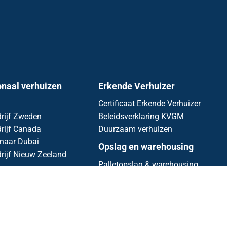
onaal verhuizen
Erkende Verhuizer
Certificaat Erkende Verhuizer
rijf Zweden
Beleidsverklaring KVGM
rijf Canada
Duurzaam verhuizen
 naar Dubai
Opslag en warehousing
rijf Nieuw Zeeland
Palletopslag & warehousing
Archiefopslag
Opslagfaciliteiten