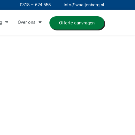
0318 – 624 555
info@waaijenberg.nl
g
Over ons
Offerte aanvragen