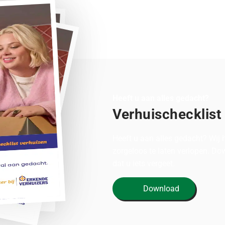
Heeft u aan alles gedacht?
Verhuischecklist
Heeft u aan alles gedacht? Wij
zorgeloos te laten verlopen. D
dat u iets vergeet.
Download