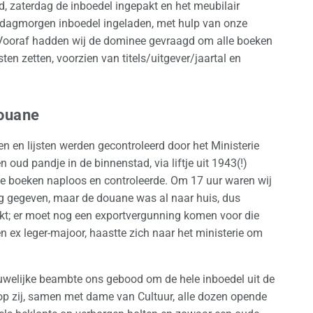
sd, zaterdag de inboedel ingepakt en het meubilair
ndagmorgen inboedel ingeladen, met hulp van onze
 Vooraf hadden wij de dominee gevraagd om alle boeken
ten zetten, voorzien van titels/uitgever/jaartal en
douane
en lijsten werden gecontroleerd door het Ministerie
oud pandje in de binnenstad, via liftje uit 1943(!)
alle boeken naploos en controleerde. Om 17 uur waren wij
ng gegeven, maar de douane was al naar huis, dus
t; er moet nog een exportvergunning komen voor die
 ex leger-majoor, haastte zich naar het ministerie om
ouwelijke beambte ons gebood om de hele inboedel uit de
p zij, samen met dame van Cultuur, alle dozen opende