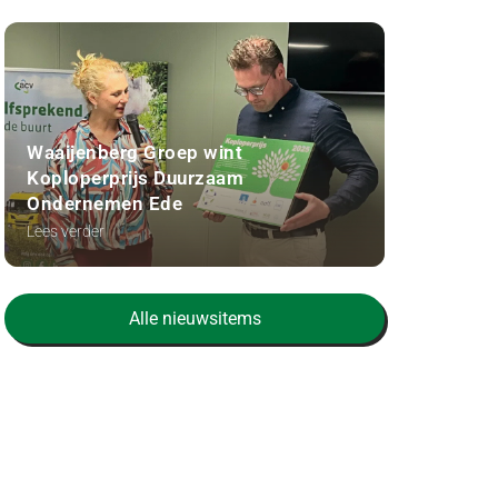
Waaijenberg Groep wint
Koploperprijs Duurzaam
Ondernemen Ede
Lees verder
Alle nieuwsitems