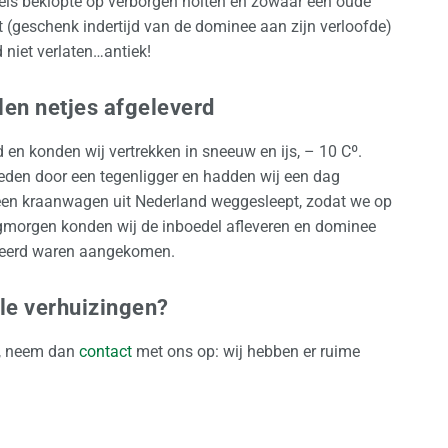
els beklopte op verborgen holten en zowaar een oude
ot (geschenk indertijd van de dominee aan zijn verloofde)
 niet verlaten…antiek!
llen netjes afgeleverd
n konden wij vertrekken in sneeuw en ijs, – 10 Cº.
eden door een tegenligger en hadden wij een dag
en kraanwagen uit Nederland weggesleept, zodat we op
rgen konden wij de inboedel afleveren en dominee
gedeerd waren aangekomen.
ale verhuizingen?
l, neem dan
contact
met ons op: wij hebben er ruime