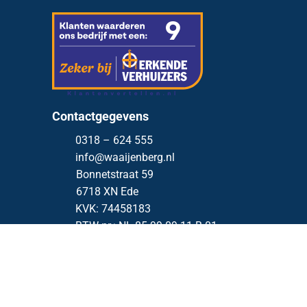
Contactgegevens
0318 – 624 555
info@waaijenberg.nl
Bonnetstraat 59
6718 XN
Ede
KVK: 74458183
BTW nr.: NL 85.99.09.11.B.01