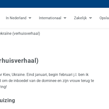
In Nederland
Internationaal
Zakelijk
Opsla
ekraïne (verhuisverhaal)
rhuisverhaal)
Kiev, Ukraine. Eind januari, begin februari j.l. ben ik
t om de inboedel van de dominee en zijn vrouw terug te
ing!
uizing