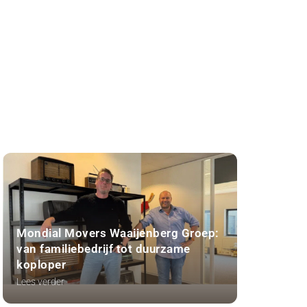
Mondial Movers Waaijenberg Groep:
van familiebedrijf tot duurzame
koploper
Lees verder