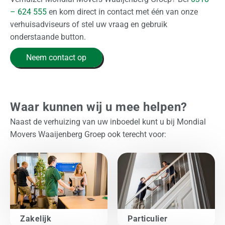
n
– 624 555
en kom direct in contact met één van onze
v
verhuisadviseurs of stel uw vraag en gebruik
r
onderstaande button.
a
g
Neem contact op
e
n
Waar kunnen wij u mee helpen?
Naast de verhuizing van uw inboedel kunt u bij Mondial
Movers Waaijenberg Groep ook terecht voor:
Zakelijk
Particulier