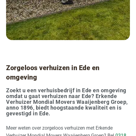
O
v
e
r
o
n
s
Zorgeloos verhuizen in Ede en
O
omgeving
f
f
Zoekt u een verhuisbedrijf in Ede en omgeving
e
omdat u gaat verhuizen naar Ede? Erkende
Verhuizer Mondial Movers Waaijenberg Groep,
r
anno 1896, biedt hoogstaande kwaliteit en is
t
gevestigd in Ede.
e
a
Meer weten over zorgeloos verhuizen met Erkende
a
Verhuizer Mondial Movers Waaijenberg Groep? Bel
0318