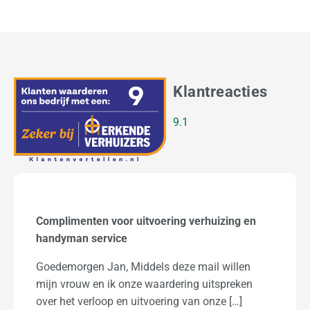
Klantreacties
9.1
Verhuizen van Amsterdam naar Wageningen (C
Raebel)
Beste verhuizer, Mn tante en oom waren vol lof
over jullie, gezien de leeftijd 90 en 92 jr was het
[…]