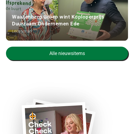
Waaijenberg Groep wint Koploperprijs
Duurzaam Ondernemen Ede
Lees verder
Alle nieuwsitems