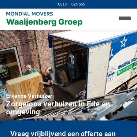
0318 – 624 555
Erkende Verhuizer
Zorgeloos verhuizen in Ede en
omgeving
Vraag vrijblijvend een offerte aan