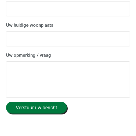
Uw huidige woonplaats
Uw opmerking / vraag
C
Verstuur uw bericht
A
P
T
C