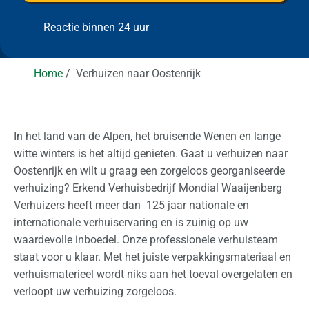
e
l
m
e
l
i
n
p
a
m
Reactie binnen 24 uur
r
a
n
t
l
e
g
e
a
g
e
a
i
n
r
t
s
r
a
Home
Verhuizen naar Oostenrijk
o
t)
s
n
t
d
a
s
i
t
g
In het land van de Alpen, het bruisende Wenen en lange
i
?
witte winters is het altijd genieten. Gaat u verhuizen naar
o
Oostenrijk en wilt u graag een zorgeloos georganiseerde
n
verhuizing? Erkend Verhuisbedrijf Mondial Waaijenberg
a
Verhuizers heeft meer dan 125 jaar nationale en
a
internationale verhuiservaring en is zuinig op uw
l
waardevolle inboedel. Onze professionele verhuisteam
staat voor u klaar. Met het juiste verpakkingsmateriaal en
Z
verhuismaterieel wordt niks aan het toeval overgelaten en
a
verloopt uw verhuizing zorgeloos.
k