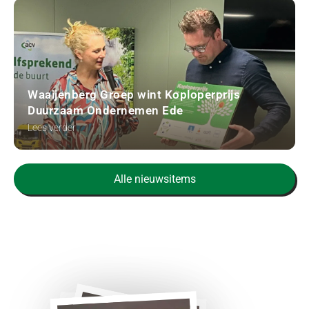
Waaijenberg Groep wint Koploperprijs
Duurzaam Ondernemen Ede
Lees verder
Alle nieuwsitems