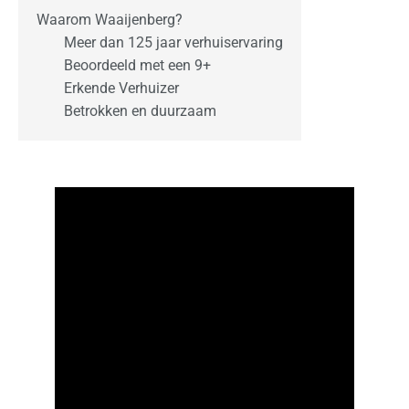
n
Waarom Waaijenberg?
s
Meer dan 125 jaar verhuiservaring
Beoordeeld met een 9+
O
Erkende Verhuizer
f
Betrokken en duurzaam
f
e
r
t
e
a
a
n
v
r
a
g
e