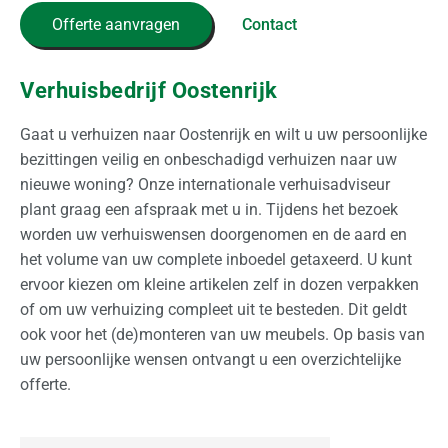
e
Offerte aanvragen
Contact
l
i
j
Verhuisbedrijf Oostenrijk
k
Gaat u verhuizen naar Oostenrijk en wilt u uw persoonlijke
O
bezittingen veilig en onbeschadigd verhuizen naar uw
p
nieuwe woning? Onze internationale verhuisadviseur
s
plant graag een afspraak met u in. Tijdens het bezoek
l
worden uw verhuiswensen doorgenomen en de aard en
a
het volume van uw complete inboedel getaxeerd. U kunt
g
ervoor kiezen om kleine artikelen zelf in dozen verpakken
of om uw verhuizing compleet uit te besteden. Dit geldt
O
ook voor het (de)monteren van uw meubels. Op basis van
v
uw persoonlijke wensen ontvangt u een overzichtelijke
e
offerte.
r
o