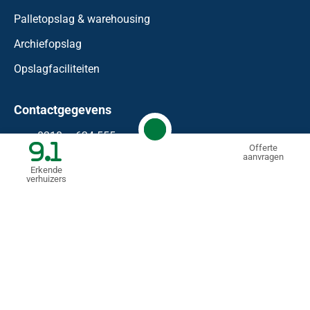
Palletopslag & warehousing
Archiefopslag
Opslagfaciliteiten
Contactgegevens
0318 – 624 555
9.1
Offerte
aanvragen
info@waaijenberg.nl
Erkende
verhuizers
Bonnetstraat 59
6718 XN
Ede
KVK: 74458183
BTW nr.: NL 85.99.09.11.B.01
© Mondial Waaijenberg Verhuizers
2026
Algemene voorwaarden
Privacyverklaring