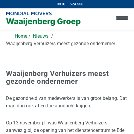
0318 – 624 555
Home
Nieuws
Waaijenberg Verhuizers meest gezonde ondernemer
Waaijenberg Verhuizers meest
H
gezonde ondernemer
o
m
e
De gezondheid van medewerkers is van groot belang. Dat
mag dan ook af en toe aandacht krijgen.
I
n
Op 13 november j.l. was Waaijenberg Verhuizers
N
aanwezig bij de opening van het dienstencentrum te Ede.
e