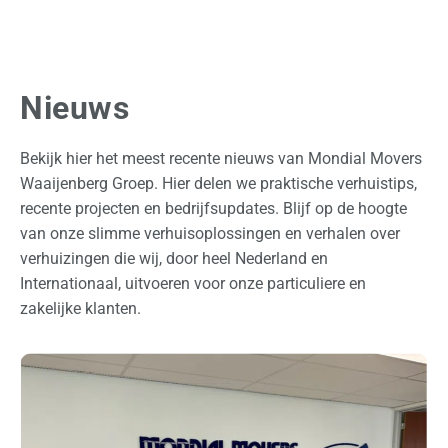
n
a
a
Nieuws
l
Z
Bekijk hier het meest recente nieuws van Mondial Movers
a
Waaijenberg Groep. Hier delen we praktische verhuistips,
k
recente projecten en bedrijfsupdates. Blijf op de hoogte
e
van onze slimme verhuisoplossingen en verhalen over
l
verhuizingen die wij, door heel Nederland en
i
Internationaal, uitvoeren voor onze particuliere en
j
zakelijke klanten.
k
O
p
s