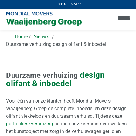
0318 – 624 555
Home
Nieuws
Duurzame verhuizing design olifant & inboedel
design
Duurzame verhuizing
olifant & inboedel
Voor één van onze klanten heeft Mondial Movers
H
Waaijenberg Groep de complete inboedel en deze design
o
olifant vlekkeloos en duurzaam verhuisd. Tijdens deze
m
particuliere verhuizing
hebben onze verhuismedewerkers
e
het kunstobject met zorg in de verhuiswagen getild en