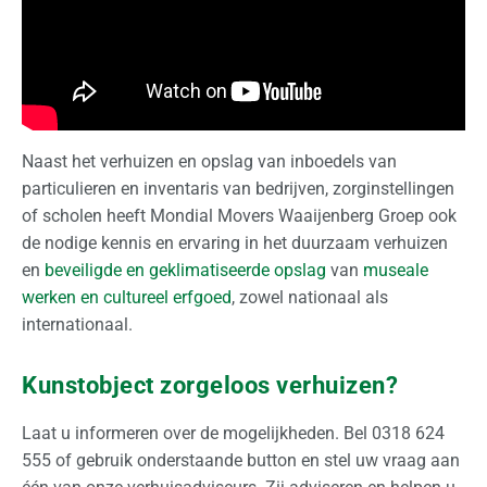
f
e
r
t
e
a
Naast het verhuizen en opslag van inboedels van
a
particulieren en inventaris van bedrijven, zorginstellingen
n
of scholen heeft Mondial Movers Waaijenberg Groep ook
v
de nodige kennis en ervaring in het duurzaam verhuizen
r
en
beveiligde en geklimatiseerde opslag
van
museale
a
werken en cultureel erfgoed
, zowel nationaal als
g
internationaal.
e
n
Kunstobject zorgeloos verhuizen?
Laat u informeren over de mogelijkheden. Bel 0318 624
555 of gebruik onderstaande button en stel uw vraag aan