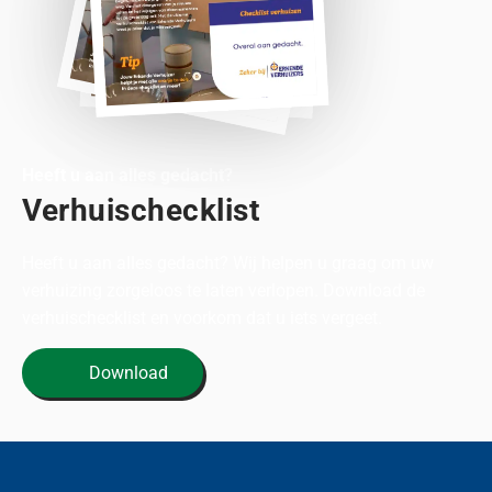
Heeft u aan alles gedacht?
Verhuischecklist
Heeft u aan alles gedacht? Wij helpen u graag om uw
verhuizing zorgeloos te laten verlopen. Download de
verhuischecklist en voorkom dat u iets vergeet.
Download