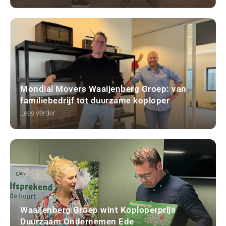
Mondial Movers Waaijenberg Groep: van
familiebedrijf tot duurzame koploper
Lees verder
Waaijenberg Groep wint Koploperprijs
Duurzaam Ondernemen Ede