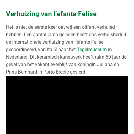
O
Verhuizing van l’efante Felise
p
s
Het is niet de eerste keer dat wij een olifant verhuisd
l
hebben. Een aantal jaren geleden heeft ons verhuisbedrijf
a
de internationale verhuizing van l’efante Felise
g
gecoördineerd, van Italië naar het
Tegelmuseum
in
Nederland. Dit keramisch kunstwerk heeft ruim 50 jaar de
O
gevel van het vakantieverblijf van koningin Juliana en
v
Prins Bernhard in Porto Ercole gesierd.
e
r
o
n
s
O
f