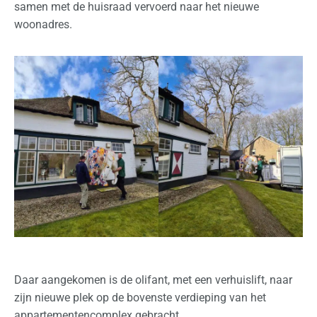
samen met de huisraad vervoerd naar het nieuwe
I
woonadres.
n
N
e
d
e
r
l
a
n
d
I
n
t
Daar aangekomen is de olifant, met een verhuislift, naar
e
zijn nieuwe plek op de bovenste verdieping van het
r
appartementencomplex gebracht.