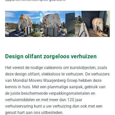
n
a
t
i
o
n
a
a
l
Design olifant zorgeloos verhuizen
Z
Het vereist de nodige vakkennis om kunstobjecten, zoals
a
deze design olifant, vlekkeloos te verhuizen. De verhuizers
k
van Mondial Movers Waaijenberg Groep hebben deze
e
kennis in huis. Met een planmatige aanpak, gebruik van
l
de juiste beschermende verpakkingsmaterialen en
i
verhuismiddelen en met meer dan 120 jaar
j
verhuiservaring kunt u uw verhuizing dan ook met een
k
gerust hart aan ons uitbesteden.