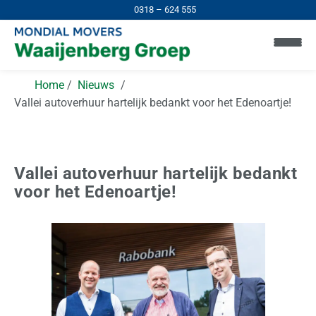
0318 – 624 555
Home
Nieuws
Vallei autoverhuur hartelijk bedankt voor het Edenoartje!
Vallei autoverhuur hartelijk bedankt
H
voor het Edenoartje!
o
m
e
I
n
N