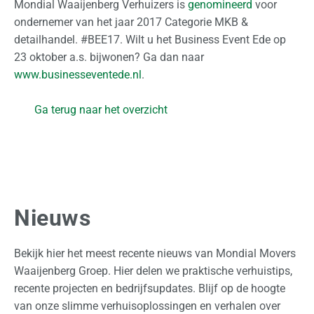
Mondial Waaijenberg Verhuizers is
genomineerd
voor
o
ondernemer van het jaar 2017 Categorie MKB &
n
detailhandel. #BEE17. Wilt u het Business Event Ede op
a
23 oktober a.s. bijwonen? Ga dan naar
a
www.businesseventede.nl
.
l
Ga terug naar het overzicht
Z
a
k
e
l
i
Nieuws
j
k
Bekijk hier het meest recente nieuws van Mondial Movers
O
Waaijenberg Groep. Hier delen we praktische verhuistips,
p
recente projecten en bedrijfsupdates. Blijf op de hoogte
s
van onze slimme verhuisoplossingen en verhalen over