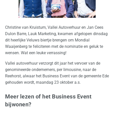
e
d
e
r
l
Christine van Kruistum, Vallei Autoverhuur en Jan Cees
a
Dulon Barre, Lauk Marketing, kwamen afgelopen dinsdag
n
dit heerlijke Veluws biertje brengen om Mondial
d
Waaijenberg te feliciteren met de nominatie en geluk te
wensen. Wat een leuke verrassing!
I
Vallei autoverhuur verzorgt dit jaar het vervoer van de
n
genomineerde ondernemers, per limousine, naar de
t
Reehorst, alwaar het Business Event van de gemeente Ede
e
gehouden wordt, maandag 23 oktober a.s.
r
n
Meer lezen of het Business Event
a
t
bijwonen?
i