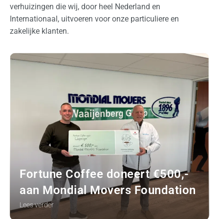
l
verhuizingen die wij, door heel Nederland en
a
Internationaal, uitvoeren voor onze particuliere en
g
zakelijke klanten.
O
v
e
r
o
n
s
O
f
Fortune Coffee doneert €500,-
f
aan Mondial Movers Foundation
e
r
Lees verder
t