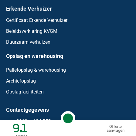
Erkende Verhuizer
Certificaat Erkende Verhuizer
Beleidsverklaring KVGM
Duurzaam verhuizen
Opslag en warehousing
Palletopslag & warehousing
Archiefopslag
Opslagfaciliteiten
Contactgegevens
0318 – 624 555
9.1
Offerte
aanvragen
info@waaijenberg.nl