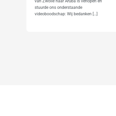
n
deze antieke klok verhuisd van Bennekom
naar Florida. De klant voor wie wij deze
verhuizing […]