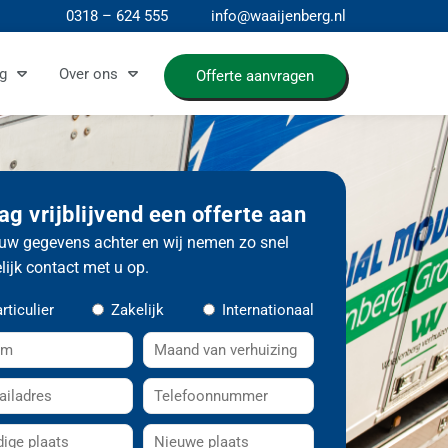
0318 – 624 555
info@waaijenberg.nl
g
Over ons
Offerte aanvragen
ag vrijblijvend een offerte aan
uw gegevens achter en wij nemen zo snel
ijk contact met u op.
rticulier
Zakelijk
Internationaal
M
a
T
a
e
n
N
l
d