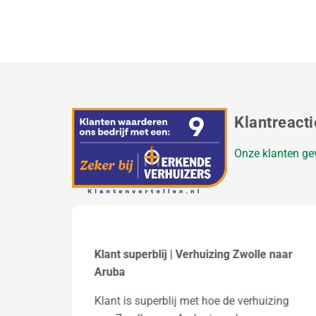
Klantreacti
Onze klanten ge
naar
Klok verhuist van Bennekom naar
Florida!
zing
Mondial Waaijenberg Verhuizers heeft pas