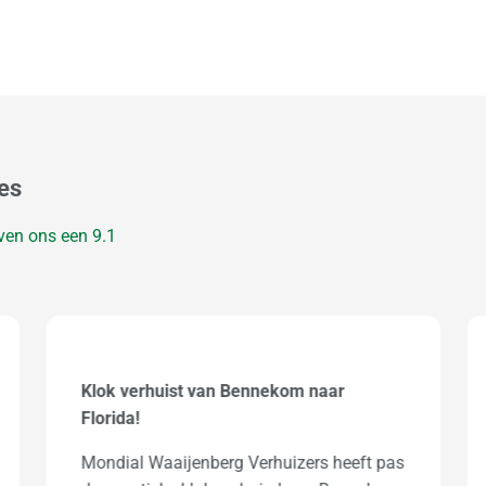
es
ven ons een
9.1
Internationale verhuizing naar Zuid
Afrika
Goedemiddag Jan v Santen. Wij willen je