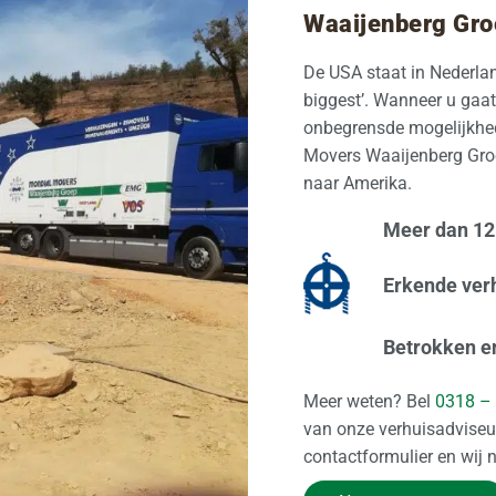
Waaijenberg Gro
De USA staat in Nederlan
biggest’. Wanneer u gaat
onbegrensde mogelijkhed
Movers Waaijenberg Groe
naar Amerika.
Meer dan 125
Erkende ver
Betrokken e
Meer weten? Bel
0318 –
van onze verhuisadviseur
contactformulier en wij