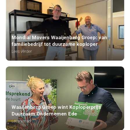
Mondial Movers Waaijenberg Groep: van
familiebedrijf tot duurzame koploper
Lees verder
Waaijenberg Groep wint Koploperprijs
Duurzaam Ondernemen Ede
Lees verder