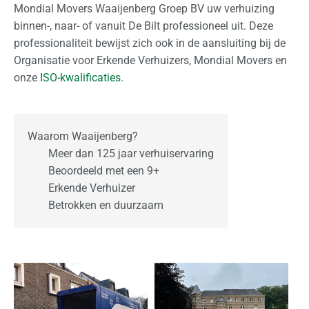
Mondial Movers Waaijenberg Groep BV uw verhuizing
j
binnen-, naar- of vanuit De Bilt professioneel uit. Deze
k
professionaliteit bewijst zich ook in de aansluiting bij de
Organisatie voor Erkende Verhuizers, Mondial Movers en
O
onze
ISO-kwalificaties
.
p
s
l
a
Waarom Waaijenberg?
g
Meer dan 125 jaar verhuiservaring
Beoordeeld met een 9+
O
Erkende Verhuizer
v
Betrokken en duurzaam
e
r
o
n
s