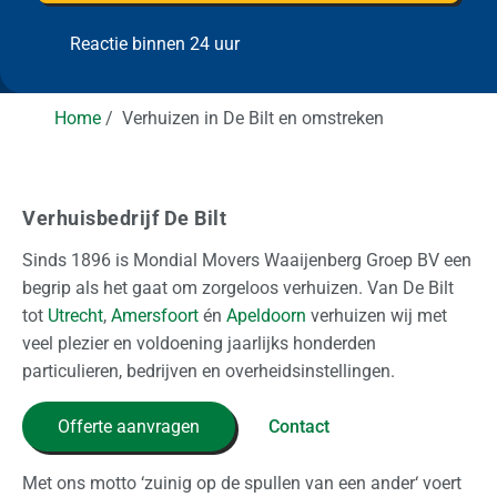
e
e
l
m
e
l
i
p
r
a
m
Reactie binnen 24 uur
r
a
n
l
e
n
g
e
a
g
a
i
a
n
r
t
s
a
Home
Verhuizen in De Bilt en omstreken
t
o
t)
s
t
i
d
s
o
i
n
g
Verhuisbedrijf De Bilt
a
?
Sinds 1896 is Mondial Movers Waaijenberg Groep BV een
a
begrip als het gaat om zorgeloos verhuizen. Van De Bilt
l
tot
Utrecht
,
Amersfoort
én
Apeldoorn
verhuizen wij met
veel plezier en voldoening jaarlijks honderden
Z
particulieren, bedrijven en overheidsinstellingen.
a
k
Offerte aanvragen
Contact
e
l
Met ons motto ‘zuinig op de spullen van een ander‘ voert
i