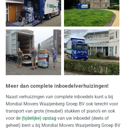
O
f
f
e
r
t
e
a
a
n
v
r
Meer dan complete inboedelverhuizingen!
a
Naast verhuizingen van complete inboedels kunt u bij
g
Mondial Movers Waaijenberg Groep BV ook terecht voor
e
transport van grote (meubel) stukken of piano’s en ook
n
voor de
(tijdelijke) opslag
van uw inboedel (deels of
geheel) bent u bij Mondial Movers Waaijenberg Groep BV