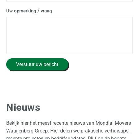
Uw opmerking / vraag
C
Verstuur uw bericht
A
P
T
C
H
A
Nieuws
Bekijk hier het meest recente nieuws van Mondial Movers
Waaijenberg Groep. Hier delen we praktische verhuistips,
recente projecten en bedrijfsupdates. Blijf op de hoogte