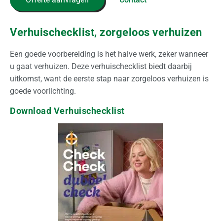
k
e
l
Verhuischecklist, zorgeloos verhuizen
i
j
Een goede voorbereiding is het halve werk, zeker wanneer
k
u gaat verhuizen. Deze verhuischecklist biedt daarbij
uitkomst, want de eerste stap naar zorgeloos verhuizen is
O
goede voorlichting.
p
Download Verhuischecklist
s
l
a
g
O
v
e
r