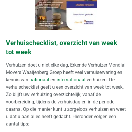
o
n
s
O
f
Verhuischecklist, overzicht van week
f
tot week
e
r
Verhuizen doet u niet elke dag, Erkende Verhuizer Mondial
t
Movers Waaijenberg Groep heeft veel verhuiservaring en
e
kennis van
nationaal
en
internationaal
verhuizen. De
a
verhuischecklist geeft u een overzicht van week tot week.
a
Zo blijft uw verhuizing overzichtelijk, vanaf de
n
voorbereiding, tijdens de verhuisdag en in de periode
v
daarna. Op die manier kunt u zorgeloos verhuizen en weet
r
u dat u aan alles heeft gedacht. Hieronder volgen een
a
aantal tips:
g