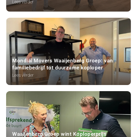
Lees verder
Mondial Movers Waaijenberg Groep: van
familiebedrijf tot duurzame koploper
Lees verder
Waaijenberg Groep wint Koploperprijs