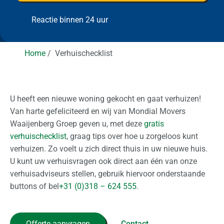
e
l
m
e
l
i
I
p
a
m
Reactie binnen 24 uur
r
a
n
n
l
e
g
e
a
g
t
a
i
n
r
t
e
s
a
Home
Verhuischecklist
o
t)
s
r
t
d
n
s
i
a
g
U heeft een nieuwe woning gekocht en gaat verhuizen!
t
?
Van harte gefeliciteerd en wij van Mondial Movers
i
Waaijenberg Groep geven u, met deze
gratis
o
verhuischecklist
, graag tips over hoe u zorgeloos kunt
n
verhuizen. Zo voelt u zich direct thuis in uw nieuwe huis.
a
U kunt uw verhuisvragen ook direct aan één van onze
a
verhuisadviseurs stellen, gebruik hiervoor onderstaande
l
buttons of bel
+31 (0)318 – 624 555
.
Z
a
Offerte aanvragen
Contact