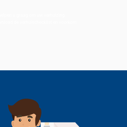
 helpen u graag om uw verhuizing
ownload de verhuischecklist en voorkom