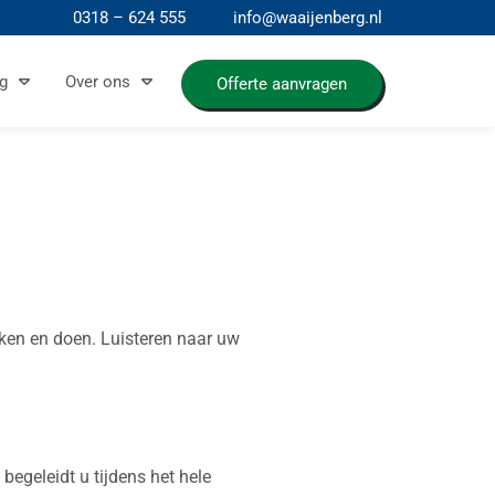
0318 – 624 555
info@waaijenberg.nl
g
Over ons
Offerte aanvragen
nken en doen. Luisteren naar uw
begeleidt u tijdens het hele