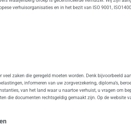
rs Waaijenberg Groep is gecertificeerde verhuizer. Wij zijn aan
uropese verhuisorganisaties en in het bezit van ISO 9001, ISO1
er veel zaken die geregeld moeten worden. Denk bijvoorbeeld aan 
elastingen, informeren van uw zorgverzekering, diploma’s, bero
t instanties, van het land waar u naartoe verhuist, u vragen om
eten die documenten rechtsgeldig gemaakt zijn. Op de website 
ven