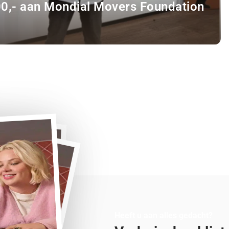
00,- aan Mondial Movers Foundation
Heeft u aan alles gedacht?