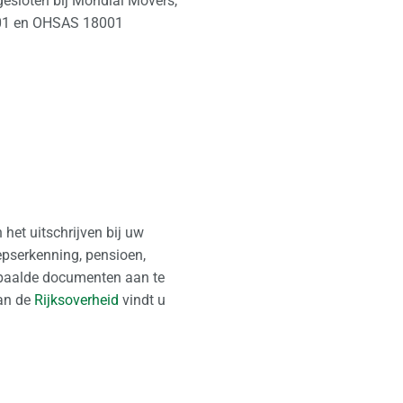
gesloten bij Mondial Movers,
4001 en OHSAS 18001
het uitschrijven bij uw
epserkenning, pensioen,
 bepaalde documenten aan te
van de
Rijksoverheid
vindt u