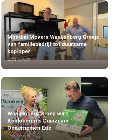
Mondial Movers Waaijenberg Groep:
van familiebedrijf tot duurzame
koploper
Lees verder
Waaijenberg Groep wint
Koploperprijs Duurzaam
Ondernemen Ede
Lees verder