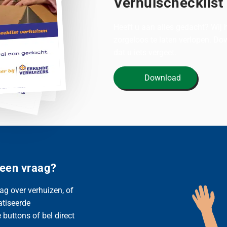
Verhuischecklist
Heeft u aan alles gedacht? Wij
zorgeloos te laten verlopen. D
dat u iets vergeet.
Download
 een vraag?
ag over verhuizen, of
atiseerde
buttons of bel direct