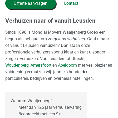
i
Offerte aanvragen
Contact
j
k
Verhuizen naar of vanuit Leusden
O
Sinds 1896 is Mondial Movers Waaijenberg Groep een
p
begrip als het gaat om
zorgeloos verhuizen
. Gaat u naar
s
of vanuit Leusden verhuizen? Dan staan onze
l
professionele verhuizers voor u klaar en kunt u zonder
a
zorgen verhuizen. Van Leusden tot Utrecht,
g
Woudenberg
,
Amersfoort
én
Apeldoorn
met veel plezier en
voldoening verhuizen wij jaarlijks honderden
O
particulieren, bedrijven en overheidsinstellingen.
v
e
r
Waarom Waaijenberg?
o
Meer dan 125 jaar verhuiservaring
n
Beoordeeld met een 9+
s