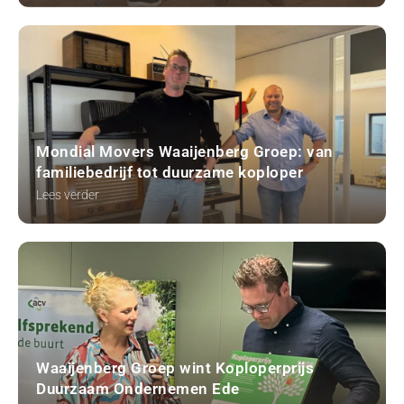
Mondial Movers Waaijenberg Groep: van
familiebedrijf tot duurzame koploper
Lees verder
Waaijenberg Groep wint Koploperprijs
Duurzaam Ondernemen Ede