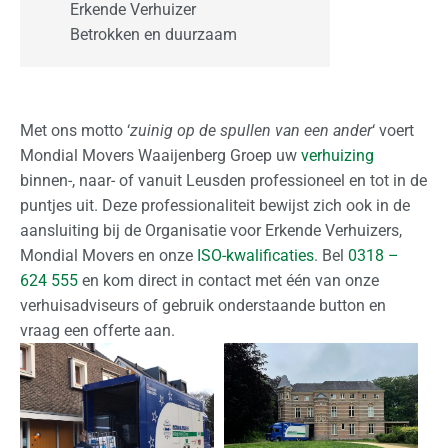
Erkende Verhuizer
Betrokken en duurzaam
O
f
f
e
Met ons motto ‘
zuinig op de spullen van een ander
‘ voert
r
Mondial Movers Waaijenberg Groep uw
verhuizing
t
binnen-, naar- of vanuit Leusden professioneel en tot in de
e
puntjes uit. Deze professionaliteit bewijst zich ook in de
a
aansluiting bij de Organisatie voor Erkende Verhuizers,
a
Mondial Movers en onze
ISO-kwalificaties
. Bel
0318 –
n
624 555
en kom direct in contact met één van onze
v
verhuisadviseurs of gebruik onderstaande button en
r
vraag een offerte aan.
a
g
e
n