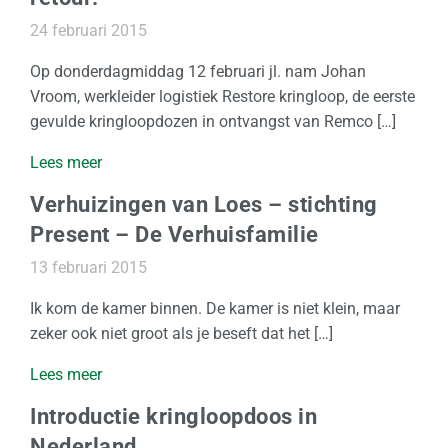
s
l
24 februari 2015
a
Op donderdagmiddag 12 februari jl. nam Johan
g
Vroom, werkleider logistiek Restore kringloop, de eerste
gevulde kringloopdozen in ontvangst van Remco […]
O
v
Lees meer
e
Verhuizingen van Loes – stichting
r
o
Present – De Verhuisfamilie
n
13 februari 2015
s
Ik kom de kamer binnen. De kamer is niet klein, maar
O
zeker ook niet groot als je beseft dat het […]
f
Lees meer
f
e
Introductie kringloopdoos in
r
Nederland