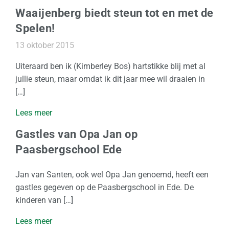
Waaijenberg biedt steun tot en met de
e
d
Spelen!
e
13 oktober 2015
r
l
Uiteraard ben ik (Kimberley Bos) hartstikke blij met al
a
jullie steun, maar omdat ik dit jaar mee wil draaien in
n
[…]
d
Lees meer
I
Gastles van Opa Jan op
n
Paasbergschool Ede
t
e
Jan van Santen, ook wel Opa Jan genoemd, heeft een
r
gastles gegeven op de Paasbergschool in Ede. De
n
kinderen van […]
a
t
Lees meer