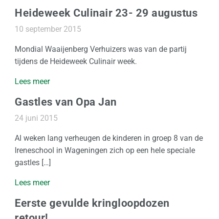
i
Heideweek Culinair 23- 29 augustus
o
n
10 september 2015
a
a
Mondial Waaijenberg Verhuizers was van de partij
l
tijdens de Heideweek Culinair week.
Lees meer
Z
a
Gastles van Opa Jan
k
24 juni 2015
e
l
Al weken lang verheugen de kinderen in groep 8 van de
i
Ireneschool in Wageningen zich op een hele speciale
j
gastles […]
k
Lees meer
O
Eerste gevulde kringloopdozen
p
retour!