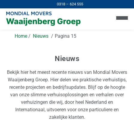
0318 – 624 555
Home
Nieuws
Pagina 15
Nieuws
Bekijk hier het meest recente nieuws van Mondial Movers
Waaijenberg Groep. Hier delen we praktische verhuistips,
H
recente projecten en bedrijfsupdates. Blijf op de hoogte
o
van onze slimme verhuisoplossingen en verhalen over
m
verhuizingen die wij, door heel Nederland en
e
Internationaal, uitvoeren voor onze particuliere en
zakelijke klanten.
I
n
N