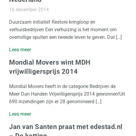
t
e
16 december 2014
a
Duurzaam initiatief Restore kringloop en
a
verhuisbedrijven Een verhuizing is hét moment om
n
overtollige spullen een tweede leven te geven. Dat […]
v
r
Lees meer
a
Mondial Movers wint MDH
g
e
vrijwilligersprijs 2014
n
Mondial Movers heeft in de categorie Bedrijven de
Meer Dan Handen Vrijwilligersprijs 2014 gewonnen!Uit
690 inzendingen zijn er 28 genomineerd […]
Lees meer
Jan van Santen praat met edestad.nl
– De ketting